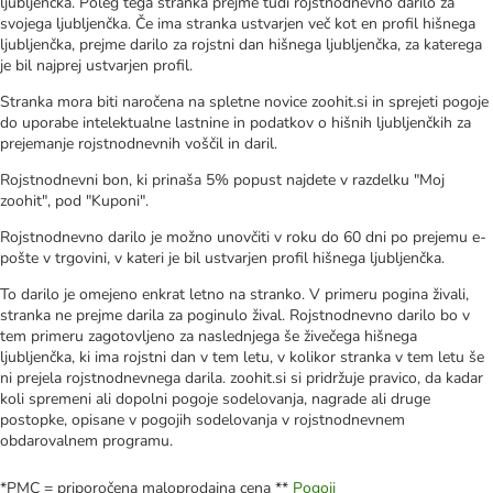
ljubljenčka. Poleg tega stranka prejme tudi rojstnodnevno darilo za
svojega ljubljenčka. Če ima stranka ustvarjen več kot en profil hišnega
ljubljenčka, prejme darilo za rojstni dan hišnega ljubljenčka, za katerega
je bil najprej ustvarjen profil. ​
Stranka mora biti naročena na spletne novice zoohit.si in sprejeti pogoje
do uporabe intelektualne lastnine in podatkov o hišnih ljubljenčkih za
prejemanje rojstnodnevnih voščil in daril.​
Rojstnodnevni bon, ki prinaša 5% popust najdete v razdelku "Moj
zoohit", pod "Kuponi".
Rojstnodnevno darilo je možno unovčiti v roku do 60 dni po prejemu e-
pošte v trgovini, v kateri je bil ustvarjen profil hišnega ljubljenčka.​
To darilo je omejeno enkrat letno na stranko. V primeru pogina živali,
stranka ne prejme darila za poginulo žival. Rojstnodnevno darilo bo v
tem primeru zagotovljeno za naslednjega še živečega hišnega
ljubljenčka, ki ima rojstni dan v tem letu, v kolikor stranka v tem letu še
ni prejela rojstnodnevnega darila. zoohit.si si pridržuje pravico, da kadar
koli spremeni ali dopolni pogoje sodelovanja, nagrade ali druge
postopke, opisane v pogojih sodelovanja v rojstnodnevnem
obdarovalnem programu.​
*PMC = priporočena maloprodajna cena **
Pogoji