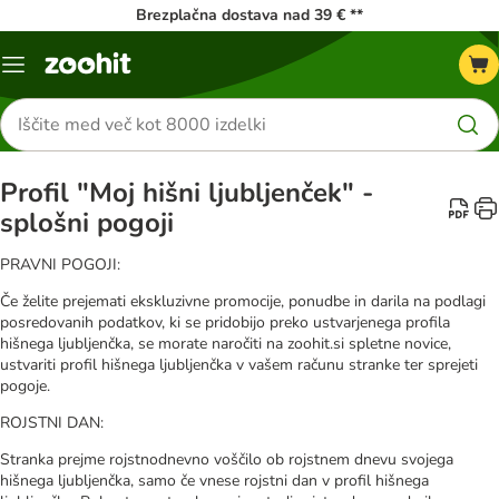
Brezplačna dostava nad 39 € **
Meni
kataloga
Iskanje
izdelkov
Profil "Moj hišni ljubljenček" -
splošni pogoji
PRAVNI POGOJI:
Če želite prejemati ekskluzivne promocije, ponudbe in darila na podlagi
posredovanih podatkov, ki se pridobijo preko ustvarjenega profila
hišnega ljubljenčka, se morate naročiti na zoohit.si spletne novice,
ustvariti profil hišnega ljubljenčka v vašem računu stranke ter sprejeti
pogoje.
ROJSTNI DAN:
Stranka prejme rojstnodnevno voščilo ob rojstnem dnevu svojega
hišnega ljubljenčka, samo če vnese rojstni dan v profil hišnega