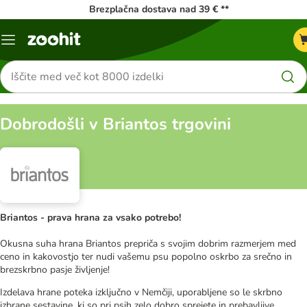
Brezplačna dostava nad 39 € **
Meni
kataloga
Iskanje
izdelkov
Dobrodošli v Briantos trgovini
Briantos - prava hrana za vsako potrebo!
Okusna suha hrana Briantos prepriča s svojim dobrim razmerjem med
ceno in kakovostjo ter nudi vašemu psu popolno oskrbo za srečno in
brezskrbno pasje življenje!
Izdelava hrane poteka izključno v Nemčiji, uporabljene so le skrbno
izbrane sestavine, ki so pri psih zelo dobro sprejete in prebavljive.