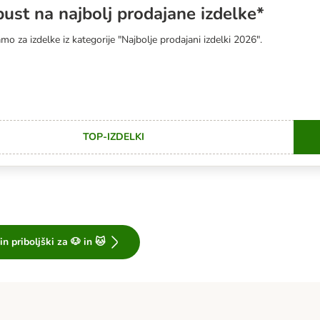
st na najbolj prodajane izdelke*
mo za izdelke iz kategorije "Najbolje prodajani izdelki 2026".
TOP-IZDELKI
C
n priboljški za 🐶 in 🐱