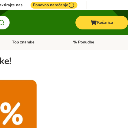
ktirajte nas
Ponovno naročanje
Košarica
Top znamke
% Ponudbe
Odprite meni kategorij: Dietna hrana
Odprite meni kategorij: Top znam
ke!