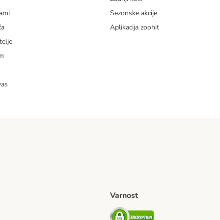
dami
Sezonske akcije
ča
Aplikacija zoohit
telje
am
vas
Varnost
venije Shipping Method
Security