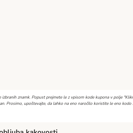
ke izbranih znamk. Popust prejmete le z vpisom kode kupona v polje "Klikn
n. Prosimo, upoštevajte, da lahko na eno naročilo koristite le eno kod
obljuba kakovosti