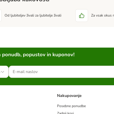
Od ljubiteljev živali za ljubitelje živali
Za vsak okus 
h ponudb, popustov in kuponov!
a
Nakupovanje
Posebne ponudbe
Zadnji kosi