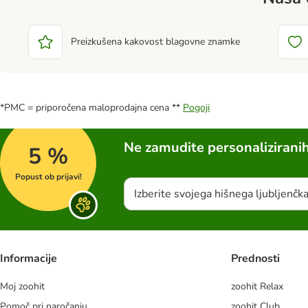
Preizkušena kakovost blagovne znamke
*PMC = priporočena maloprodajna cena **
Pogoji
Ne zamudite personalizirani
5 %
Popust ob prijavi!
Izberite svojega hišnega ljubljenčk
Informacije
Prednosti
Moj zoohit
zoohit Relax
Pomoč pri naročanju
zoohit Club