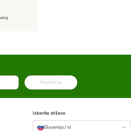
nekaj
Prijavite se
Izberite državo
Slovenija / sl