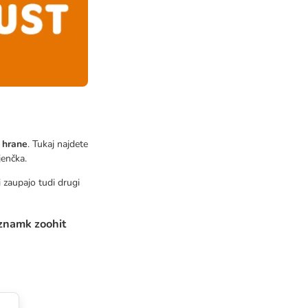
s hrane
. Tukaj najdete
jenčka.
ji zaupajo tudi drugi
 znamk zoohit