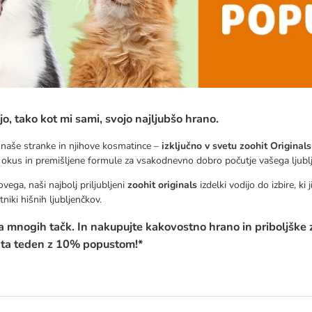
jo, tako kot mi sami, svojo najljubšo hrano.
e naše stranke in njihove kosmatince –
izključno v svetu zoohit Original
čen okus in premišljene formule za vsakodnevno dobro počutje vašega ljubl
ovega, naši najbolj priljubljeni
zoohit originals
izdelki vodijo do izbire, ki 
tniki hišnih ljubljenčkov.
ca mnogih tačk. In nakupujte kakovostno hrano in priboljške
, ta teden z 10% popustom!*