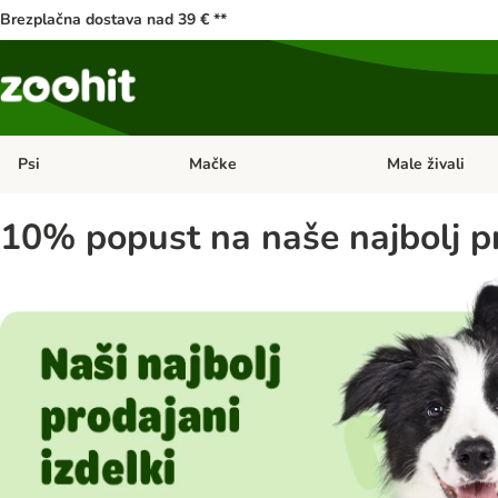
Brezplačna dostava nad 39 € **
Psi
Mačke
Male živali
Odprite meni kategorij: Psi
Odprite meni kateg
10% popust na naše najbolj pr