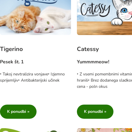
Tigerino
Catessy
Pesek št. 1
Yummmmeow!
‣ Takoj nevtralizira vonjave‣ Izjemno
‣ Z vsemi pomembnimi vitamin
sprijemljiv‣ Antibakterijski učinek
hranili‣ Brez dodanega sladkor
cena - poln okus
K ponudbi »
K ponudbi »