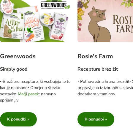
Greenwoods
Rosie's Farm
Simply good
Recepture brez žit
‣ Brezžitne recepture, ki vsebujejo le to
‣ Polnovredna hrana brez žit‣
kar je napisano‣ Omejeno število
pripravljena iz izbranih sestavi
sestavin‣
Mačji pesek
: naravno
dodatkom vitaminov
sprijemljiv
K ponudbi »
K ponudbi »