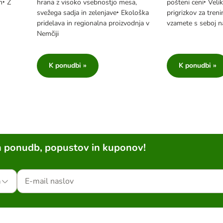
n‣ Z
hrana z visoko vsebnostjo mesa,
pošteni ceni‣ Veli
svežega sadja in zelenjave‣ Ekološka
prigrizkov za treni
pridelava in regionalna proizvodnja v
vzamete s seboj n
Nemčiji
K ponudbi »
K ponudbi »
h ponudb, popustov in kuponov!
a