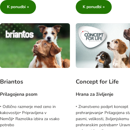
K ponudbi »
K ponudbi »
Briantos
Concept for Life
Prilagojena psom
Hrana za življenje
‣ Odlično razmerje med ceno in
‣ Znanstveno podprt koncept
kakovostjo‣ Pripravljena v
prehranjevanja‣ Prilagojena sta
Nemčiji‣ Raznolika izbira za vsako
pasmi, velikosti, življenjskemu
potrebo
prehranskim potrebam‣ Uravn