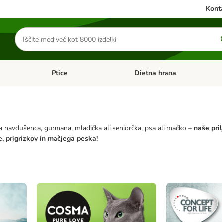
Konta
Iskanje
izdelkov
Ptice
Dietna hrana
orij: Mačke
Odprite meni kategorij: Male živali
Odprite meni kategorij: Ptice
ga navdušenca, gurmana, mladička ali seniorčka, psa ali mačko –
naše pri
, prigrizkov in mačjega peska!