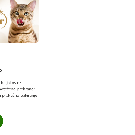
o
 beljakovin‣
noteženo prehrano‣
n praktično pakiranje