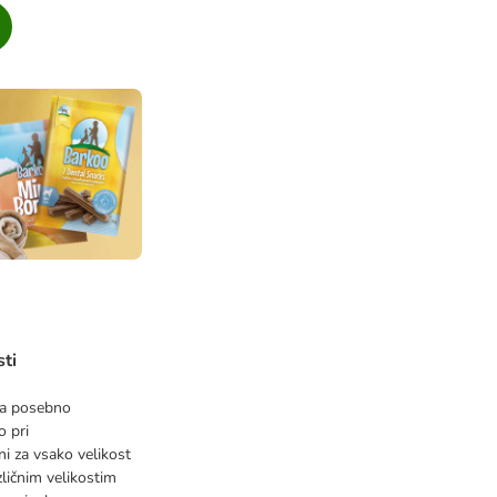
sti
 za posebno
o pri
i za vsako velikost
zličnim velikostim