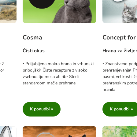
Cosma
Concept for 
Čisti okus
Hrana za življe
‣ Z
‣ Priljubljena mokra hrana in vrhunski
‣ Znanstveno pod
vo‣
priboljški‣ Čiste recepture z visoko
prehranjevanja‣ Pr
vsebnostjo mesa ali rib‣ Sledi
pasmi, velikosti, 
standardom mačje prehrane
prehranskim potr
hranila
K ponudbi »
K ponudbi »