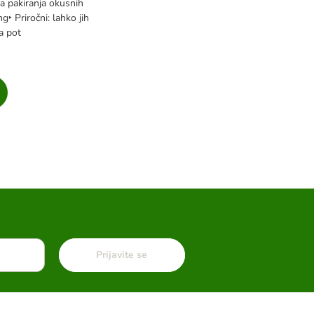
ka pakiranja okusnih
ng‣ Priročni: lahko jih
a pot
Prijavite se