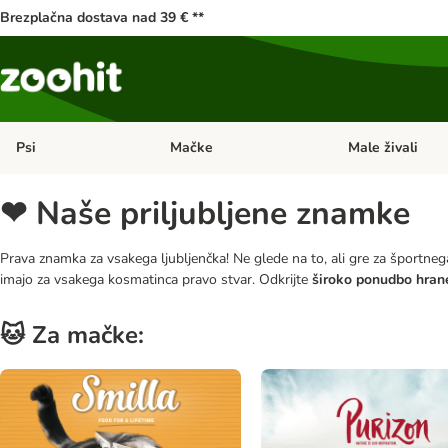
Brezplačna dostava nad 39 € **
Psi
Mačke
Male živali
Odprite meni kategorij: Psi
Odprite meni kateg
❤ Naše priljubljene znamke
Prava znamka za vsakega ljubljenčka! Ne glede na to, ali gre za športne
imajo za vsakega kosmatinca pravo stvar. Odkrijte
široko ponudbo hrane
🐱 Za mačke: