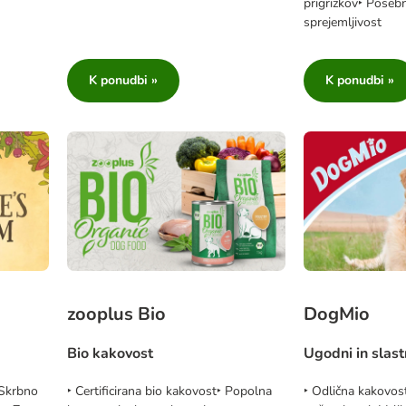
prigrizkov‣ Poseb
sprejemljivost
K ponudbi »
K ponudbi »
zooplus Bio
DogMio
Bio kakovost
Ugodni in slast
 Skrbno
‣ Certificirana bio kakovost‣ Popolna
‣ Odlična kakovost