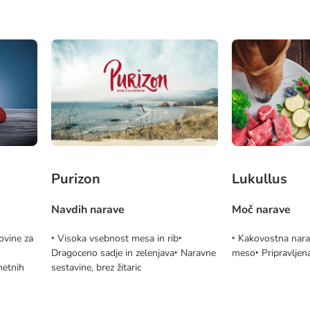
Purizon
Lukullus
Navdih narave
Moč narave
ovine za
‣ Visoka vsebnost mesa in rib‣
‣ Kakovostna nara
Dragoceno sadje in zelenjava‣ Naravne
meso‣ Pripravljena
metnih
sestavine, brez žitaric