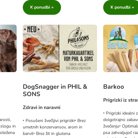
K ponudbi »
K ponudbi »
DogSnagger in PHIL &
Barkoo
SONS
Prigrizki iz stra
Zdravi in naravni
‣ Prigrizki idealni
rosti,
dolgotrajno zabav
‣ Posušeni žvečljivi prigrizki‣ Brez
 slogu in
žvečenju‣ Optimaln
umetnih konzervansov, arom in
otežena
psa zahvaljujoč ra
barvil‣ Brez žit in glutena