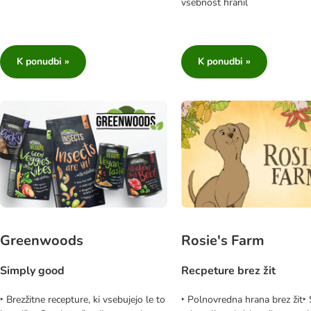
vsebnost hranil
K ponudbi »
K ponudbi »
Greenwoods
Rosie's Farm
Simply good
Recpeture brez žit
‣ Brezžitne recepture, ki vsebujejo le to
‣ Polnovredna hrana brez žit‣