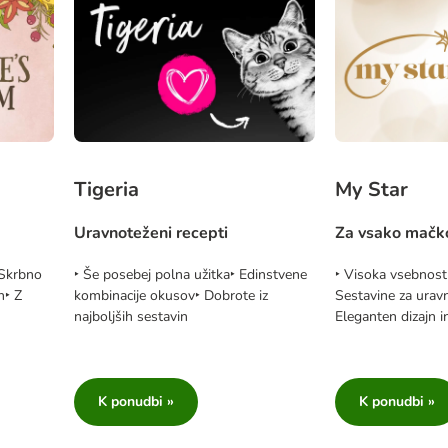
Tigeria
My Star
Uravnoteženi recepti
Za vsako mačk
 Skrbno
‣ Še posebej polna užitka‣ Edinstvene
‣ Visoka vsebnost
n‣ Z
kombinacije okusov‣ Dobrote iz
Sestavine za urav
najboljših sestavin
Eleganten dizajn i
K ponudbi »
K ponudbi »