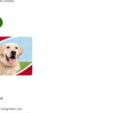
no visoka
ni
 prigrizkov po