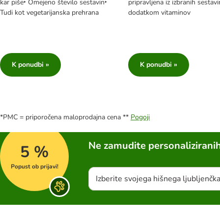
kar piše‣ Omejeno število sestavin‣
pripravljena iz izbranih sestavi
Tudi kot vegetarijanska prehrana
dodatkom vitaminov
K ponudbi »
K ponudbi »
*PMC = priporočena maloprodajna cena **
Pogoji
Ne zamudite personalizirani
5 %
Popust ob prijavi!
Izberite svojega hišnega ljubljenčk