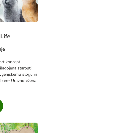
Life
nje
prt koncept
ilagojena starosti,
življenjskemu slogu in
ebam‣ Uravnotežena