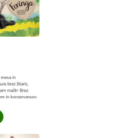
 mesa in
re brez žitaric,
bam mačk‣ Brez
rom in konzervansov