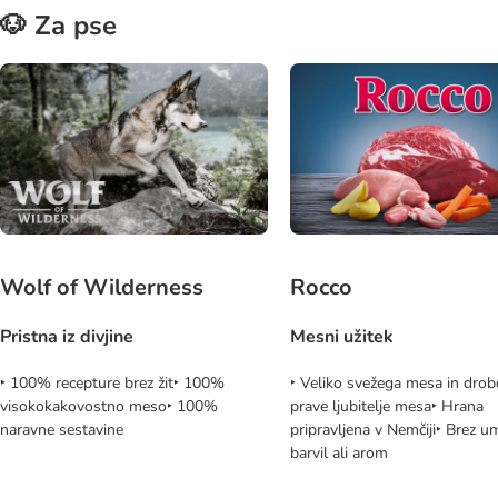
🐶 Za pse
Wolf of Wilderness
Rocco
Pristna iz divjine
Mesni užitek
‣ 100% recepture brez žit‣ 100%
‣ Veliko svežega mesa in drob
visokokakovostno meso‣ 100%
prave ljubitelje mesa‣ Hrana
naravne sestavine
pripravljena v Nemčiji‣ Brez u
barvil ali arom