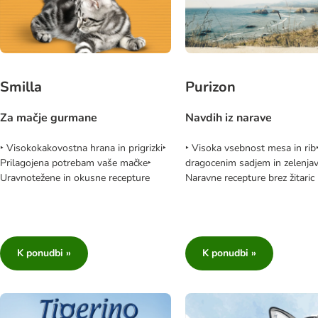
Smilla
Purizon
Za mačje gurmane
Navdih iz narave
‣ Visokokakovostna hrana in prigrizki‣
‣ Visoka vsebnost mesa in rib
Prilagojena potrebam vaše mačke‣
dragocenim sadjem in zelenja
Uravnotežene in okusne recepture
Naravne recepture brez žitaric
K ponudbi »
K ponudbi »