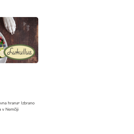
vna hrana‣ Izbrano
 v Nemčiji