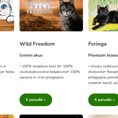
Wild Freedom
Feringa
Izviren okus
Premium hrana
i in
‣ 100% recepture brez žit‣ 100%
‣ Visoka vsebnost
ja‣ Nizka
visokokakovostne beljakovine‣ 100%
drobovine‣ Receptu
naravna in vrsti prilagojena
prilagojene potre
umetnih barvil, a
K ponudbi »
K ponudbi »