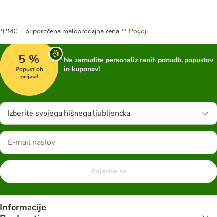
*PMC = priporočena maloprodajna cena **
Pogoji
5 %
Ne zamudite personaliziranih ponudb, popustov
in kuponov!
Popust ob
prijavi!
Izberite svojega hišnega ljubljenčka
Prijavite se
Informacije