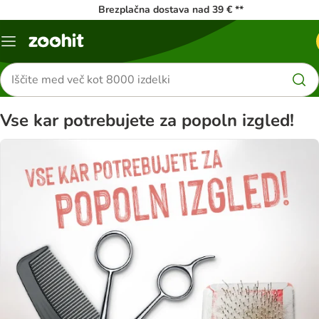
Brezplačna dostava nad 39 € **
Meni
kataloga
Iskanje
izdelkov
Vse kar potrebujete za popoln izgled!