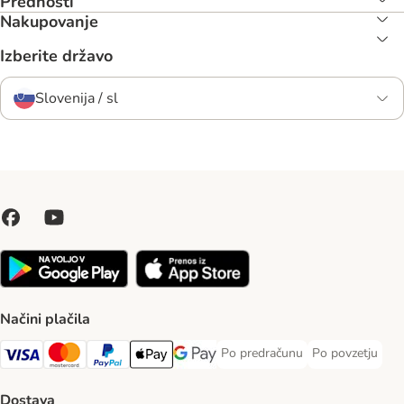
Prednosti
Nakupovanje
Izberite državo
Slovenija / sl
Načini plačila
Po predračunu
Po povzetju
Po predračunu Payment Method
Po povzetju Pa
Visa Payment Method
MasterCard Payment Method
PayPal Payment Method
Apple Pay Payment Method
Google pay Payment Method
Dostava