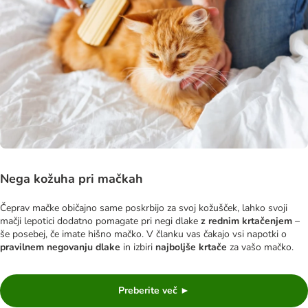
Nega kožuha pri mačkah
Čeprav mačke običajno same poskrbijo za svoj kožušček, lahko svoji
mačji lepotici dodatno pomagate pri negi dlake
z rednim krtačenjem
–
še posebej, če imate hišno mačko. V članku vas čakajo vsi napotki o
pravilnem negovanju dlake
in izbiri
najboljše krtače
za vašo mačko.
Preberite več ►