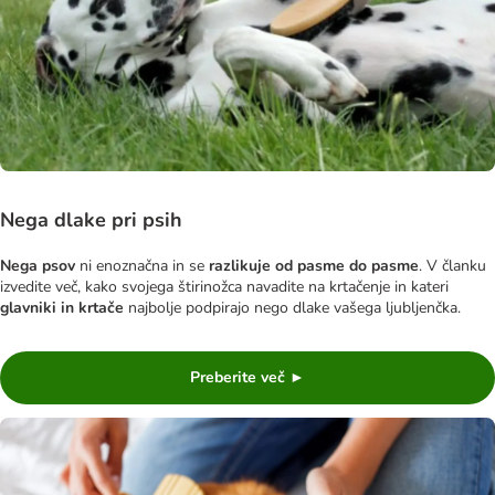
Nega dlake pri psih
Nega psov
ni enoznačna in se
razlikuje od pasme do pasme
. V članku
izvedite več, kako svojega štirinožca navadite na krtačenje in kateri
glavniki in krtače
najbolje podpirajo nego dlake vašega ljubljenčka.
Preberite več ►