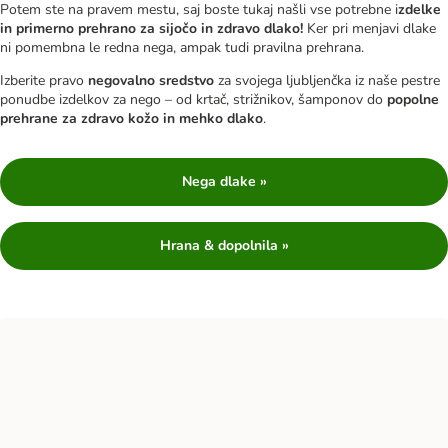
Potem ste na pravem mestu, saj boste tukaj našli vse potrebne i
zdelke
in primerno prehrano za sijočo in zdravo dlako!
Ker pri menjavi dlake
ni pomembna le redna nega, ampak tudi pravilna prehrana.
Izberite pravo
negovalno sredstvo
za svojega ljubljenčka iz naše pestre
ponudbe izdelkov za nego – od krtač, strižnikov, šamponov do
popolne
prehrane za zdravo kožo in mehko dlako
.
Nega dlake »
Hrana & dopolnila »