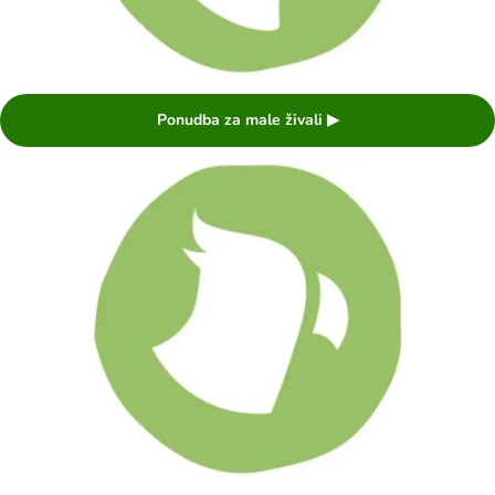
Ponudba za male živali ▶