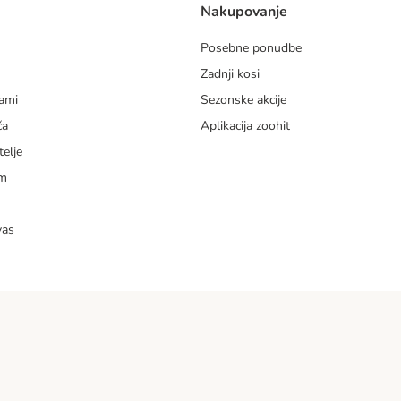
Nakupovanje
Posebne ponudbe
Zadnji kosi
dami
Sezonske akcije
ča
Aplikacija zoohit
telje
am
vas