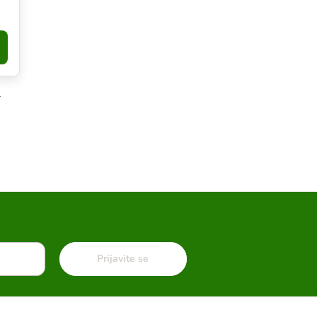
opy
.
Prijavite se