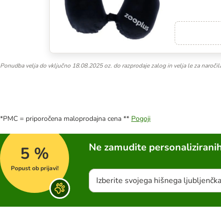
Ponudba velja do vključno 18.08.2025 oz. do razprodaje zalog in velja le za naroč
*PMC = priporočena maloprodajna cena **
Pogoji
Ne zamudite personalizirani
5 %
Popust ob prijavi!
Izberite svojega hišnega ljubljenčk