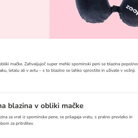
liki mačke. Zahvaljujoč super mehki spominski peni se blazina popolnom
u, letalu ali v avtu – s to blazino se lahko sprostite in uživate v vožnji.
a blazina v obliki mačke
zina za vrat iz spominske pene, se prilagaja vratu, s pralno prevleko in
bom za pritrditev.