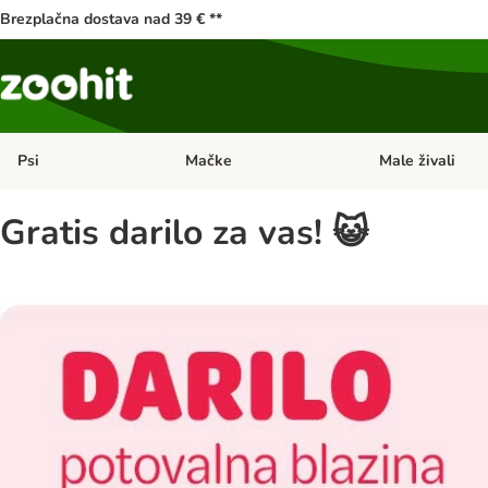
Brezplačna dostava nad 39 € **
Psi
Mačke
Male živali
Odprite meni kategorij: Psi
Odprite meni kateg
Gratis darilo za vas! 😺