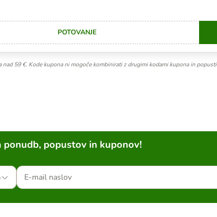
POTOVANJE
C
ila nad 59 €. Kode kupona ni mogoče kombinirati z drugimi kodami kupona in popusti
h ponudb, popustov in kuponov!
a