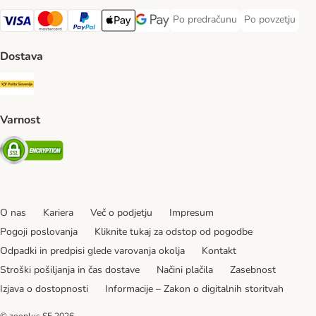
Po predračunu
Po povzetju
Po predračunu Payment Method
Po povzetju Pa
Visa Payment Method
MasterCard Payment Method
PayPal Payment Method
Apple Pay Payment Method
Google pay Payment Method
Dostava
Pošta Slovenije Shipping Method
Varnost
Security
O nas
Kariera
Več o podjetju
Impresum
Pogoji poslovanja
Kliknite tukaj za odstop od pogodbe
Odpadki in predpisi glede varovanja okolja
Kontakt
Stroški pošiljanja in čas dostave
Načini plačila
Zasebnost
Izjava o dostopnosti
Informacije – Zakon o digitalnih storitvah