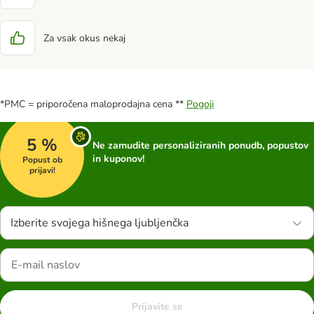
Za vsak okus nekaj
*PMC = priporočena maloprodajna cena **
Pogoji
5 %
Ne zamudite personaliziranih ponudb, popustov
in kuponov!
Popust ob
prijavi!
Izberite svojega hišnega ljubljenčka
Prijavite se