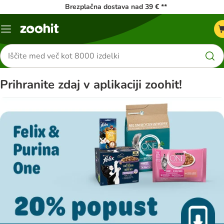
Brezplačna dostava nad 39 € **
Meni
kataloga
Iskanje
izdelkov
Prihranite zdaj v aplikaciji zoohit!