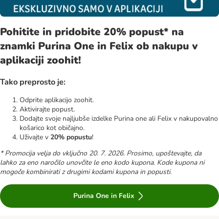
Pohitite in pridobite 20% popust* na
znamki Purina One in Felix ob nakupu v
aplikaciji zoohit!
Tako preprosto je:
Odprite aplikacijo zoohit.
Aktivirajte popust.
Dodajte svoje najljubše izdelke Purina one ali Felix v nakupovalno
košarico kot običajno.
Uživajte v
20% popustu
!
* Promocija velja do vključno 20. 7. 2026. Prosimo, upoštevajte, da
lahko za eno naročilo unovčite le eno kodo kupona. Kode kupona ni
mogoče kombinirati z drugimi kodami kupona in popusti.
Purina One in Felix