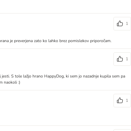
1
a hrana je preverjena zato ko lahko brez pomislekov priporočam.
1
j jesti. S tole lažjo hrano HappyDog, ki sem jo nazadnje kupila sem pa
m naokoli :)
1