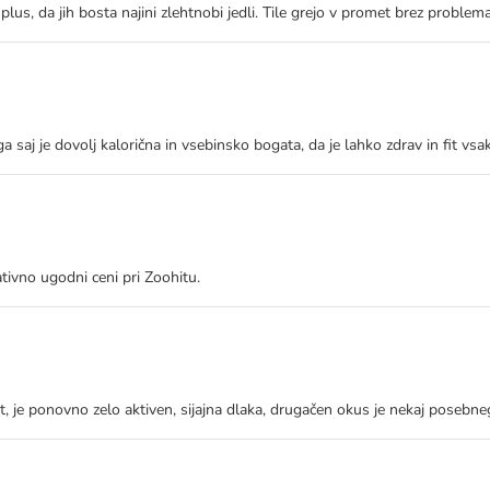
us, da jih bosta najini zlehtnobi jedli. Tile grejo v promet brez problema,
ega saj je dovolj kalorična in vsebinsko bogata, da je lahko zdrav in fit vs
tivno ugodni ceni pri Zoohitu.
it, je ponovno zelo aktiven, sijajna dlaka, drugačen okus je nekaj posebn