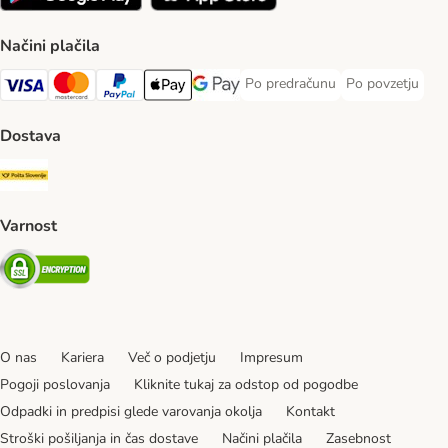
Načini plačila
Po predračunu
Po povzetju
Po predračunu Payment Method
Po povzetju Pa
Visa Payment Method
MasterCard Payment Method
PayPal Payment Method
Apple Pay Payment Method
Google pay Payment Method
Dostava
Pošta Slovenije Shipping Method
Varnost
Security
O nas
Kariera
Več o podjetju
Impresum
Pogoji poslovanja
Kliknite tukaj za odstop od pogodbe
Odpadki in predpisi glede varovanja okolja
Kontakt
Stroški pošiljanja in čas dostave
Načini plačila
Zasebnost