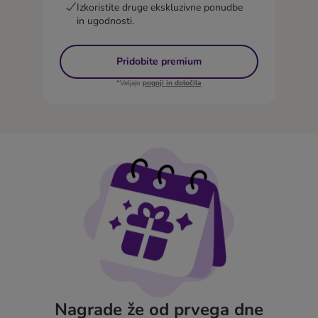
Izkoristite druge ekskluzivne ponudbe
in ugodnosti.
Pridobite premium
*Veljajo
pogoji in določila
Nagrade že od prvega dne