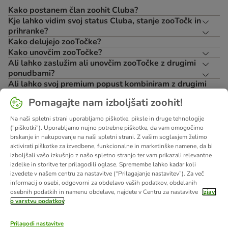
Kako postanem član zoohit Cluba?
Kje lahko vidim svoj status Cluba, stanje zooTočk in
prihranke?
Kako delujejo zooTočke?
Kako unovčim zooTočke?
Ali lahko zaslužim ali unovčim zooTočke z drugimi
ponudbami?
Ali lahko svoj premium popust kombiniram z drugimi
popusti?
Pomagajte nam izboljšati zoohit!
Kako podaljšam svoje premium članstvo?
Kaj so ClubDays?
Na naši spletni strani uporabljamo piškotke, piksle in druge tehnologije
Kako prejmem in uporabim darilo za rojstni dan
("piškotki"). Uporabljamo nujno potrebne piškotke, da vam omogočimo
ljubljenčka?
brskanje in nakupovanje na naši spletni strani. Z vašim soglasjem želimo
Ali lahko uživam v premium ugodnostih v tujini?
aktivirati piškotke za izvedbene, funkcionalne in marketinške namene, da bi
izboljšali vašo izkušnjo z našo spletno stranjo ter vam prikazali relevantne
Kje lahko preberem celotne pogoje in določila?
izdelke in storitve ter prilagodili oglase. Spremembe lahko kadar koli
izvedete v našem centru za nastavitve (“Prilagajanje nastavitev”). Za več
informacij o osebi, odgovorni za obdelavo vaših podatkov, obdelanih
Pogoji in določila
osebnih podatkih in namenu obdelave, najdete v Centru za nastavitve
Izjavi
o varstvu podatkov
Pogoji
*PMC = priporočena maloprodajna cena **
Prilagodi nastavitve
O nas
Kariera
Več o podjetju
Impresum
Pogoji poslovanja