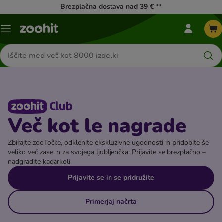
Brezplačna dostava nad 39 € **
moj
Meni
zoohit
kataloga
meni
Iskanje
izdelkov
Več kot le nagrade
Zbirajte zooTočke, odklenite ekskluzivne ugodnosti in pridobite še
veliko več zase in za svojega ljubljenčka. Prijavite se brezplačno –
nadgradite kadarkoli.
Prijavite se in se pridružite
Primerjaj načrta