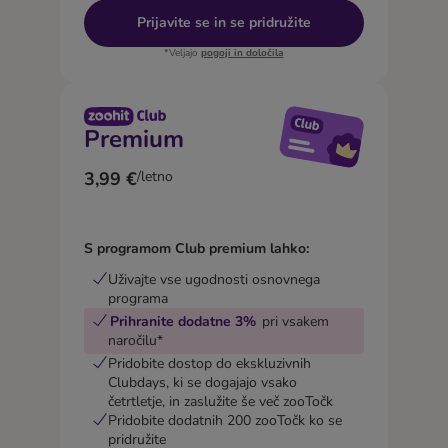
Prijavite se in se pridružite
*Veljajo
pogoji in določila
Premium
3,99 €
/letno
S programom Club premium lahko:
Uživajte vse ugodnosti osnovnega
programa
Prihranite dodatne 3%
pri vsakem
naročilu*
Pridobite dostop do ekskluzivnih
Clubdays, ki se dogajajo vsako
četrtletje, in zaslužite še več zooTočk
Pridobite dodatnih 200 zooTočk ko se
pridružite