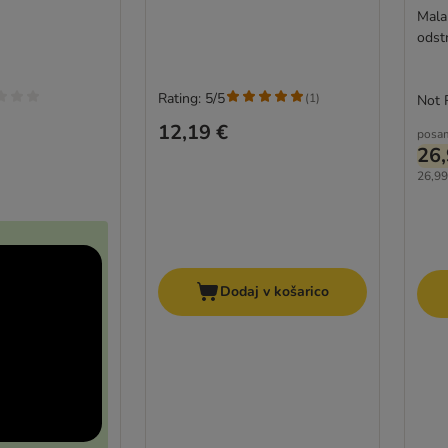
made
Mala
odst
709 
Rating: 5/5
(
1
)
Not 
12,19 €
posa
26,
26,99
Dodaj v košarico