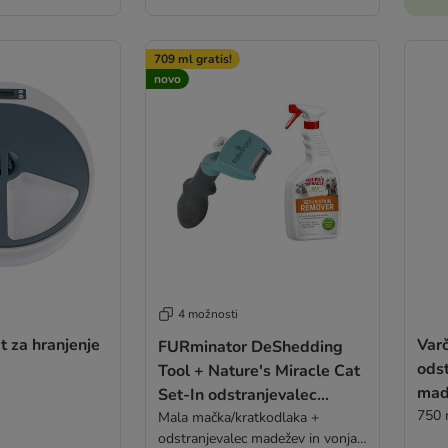
709 ml gratis!
novo
4 možnosti
 za hranjenje
Varč
FURminator DeShedding
odst
Tool + Nature's Miracle Cat
mad
Set-In odstranjevalec
Pol
750 
madežev in vonjav gratis!
Mala mačka/kratkodlaka +
odstranjevalec madežev in vonjav