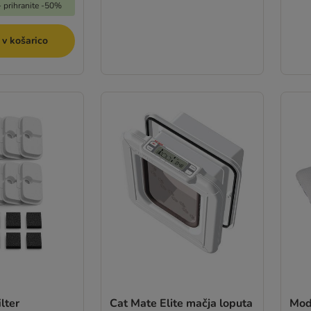
 prihranite -50%
 v košarico
lter
Cat Mate Elite mačja loputa
Mod