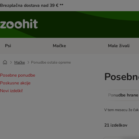
Brezplačna dostava nad 39 € **
Psi
Mačke
Male živali
Odprite meni kategorij: Psi
Odprite meni kateg
Mačke
Ponudbe ostale opreme
Posebn
Posebne ponudbe
Poskusne akcije
Novi izdelki!
Ponudbe hrane
V tem mesecu že čak
21 izdelkov
product items ha