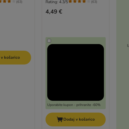
Rating: 4.3/5
(
63
)
(
63
)
4,49 €
I
 v košarico
Uporabite kupon - prihranite -60%
Dodaj v košarico