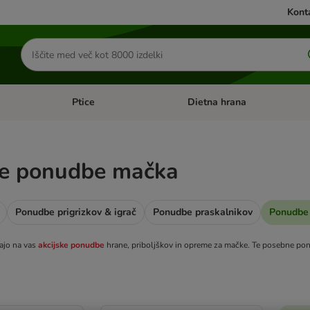
Konta
Iskanje
izdelkov
Ptice
Dietna hrana
orij: Mačke
Odprite meni kategorij: Male živali
Odprite meni kategorij: Ptice
e ponudbe mačka
Ponudbe prigrizkov & igrač
Ponudbe praskalnikov
Ponudbe 
ajo na vas
akcijske ponudbe
hrane, priboljškov in opreme za mačke.
Te posebne pon
ve been changed