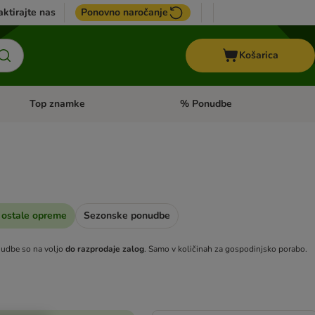
ktirajte nas
Ponovno naročanje
Košarica
Top znamke
% Ponudbe
Odprite meni kategorij: Dietna hrana
Odprite meni kategorij: Top znam
ostale opreme
Sezonske ponudbe
udbe so na voljo
do razprodaje zalog
. Samo v količinah za gospodinjsko porabo.