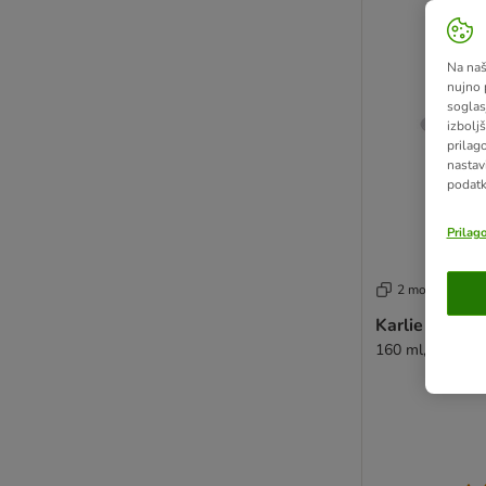
Na naš
nujno 
soglas
izboljš
prilag
nastav
podatk
Prilag
2 možnosti
Karlie mačja
160 ml, Ø 10 cm