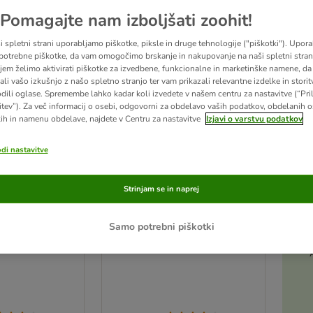
Pomagajte nam izboljšati zoohit!
i spletni strani uporabljamo piškotke, piksle in druge tehnologije ("piškotki"). Upor
potrebne piškotke, da vam omogočimo brskanje in nakupovanje na naši spletni strani
jem želimo aktivirati piškotke za izvedbene, funkcionalne in marketinške namene, da 
ali vašo izkušnjo z našo spletno stranjo ter vam prikazali relevantne izdelke in storitv
odili oglase. Spremembe lahko kadar koli izvedete v našem centru za nastavitve (“Pri
itev”). Za več informacij o osebi, odgovorni za obdelavo vaših podatkov, obdelanih 
ih in namenu obdelave, najdete v Centru za nastavitve
Izjavi o varstvu podatkov
odi nastavitve
2 možnosti
Strinjam se in naprej
 posoda Ascar
Karlie mačja posoda Ascar
, roza
160 ml, Ø 10 cm, modra
Samo potrebni piškotki