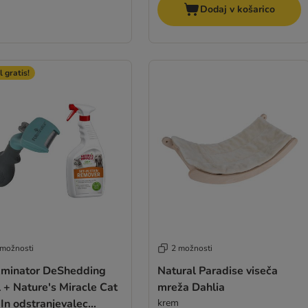
Dodaj v košarico
 gratis!
 možnosti
2 možnosti
minator DeShedding
Natural Paradise viseča
 + Nature's Miracle Cat
mreža Dahlia
In odstranjevalec
krem