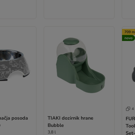
709 ml
novo
4
mačja posoda
TIAKI dozirnik hrane
FUR
m
Bubble
Tool
3,8 l
Set-