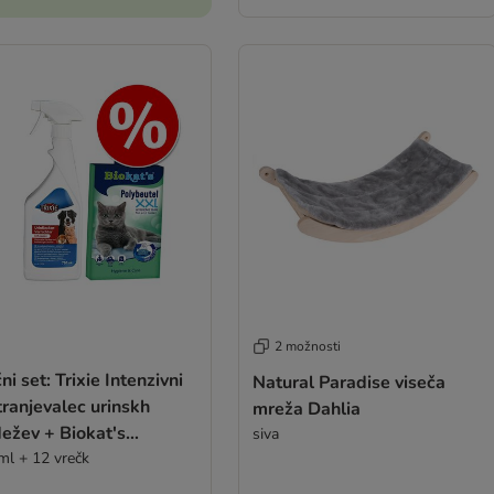
2 možnosti
ni set: Trixie Intenzivni
Natural Paradise viseča
ranjevalec urinskh
mreža Dahlia
ežev + Biokat's
siva
ybeutel vrečke
ml + 12 vrečk