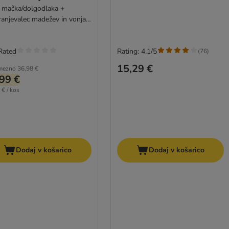
žev in vonjav gratis!
 mačka/dolgodlaka +
ranjevalec madežev in vonjav
ml
Rated
Rating: 4.1/5
(
76
)
15,29 €
mezno
36,98 €
99 €
 € / kos
Dodaj v košarico
Dodaj v košarico