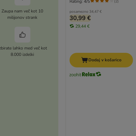
Rating: 4/5
(
2
)
Zaupa nam več kot 10
posamezno
34,47 €
30,99 €
milijonov strank
29,44 €
zbirate lahko med več kot
8.000 izdelki
Dodaj v košarico