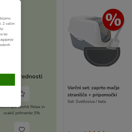
abljamo
. Z vašim
bi
e ter
lagajanje
osebnih
Vaše prednosti
Varčni set: zaprto mačje
stranišče + pripomočki
Set: Svetlosiva / bela
Aktivirajte zoohit Relax in
vsakič prihranite 5%