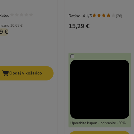
Rated
Rating: 4.1/5
(
76
)
15,29 €
mezno
10,68 €
9 €
Dodaj v košarico
Uporabite kupon - prihranite -20%