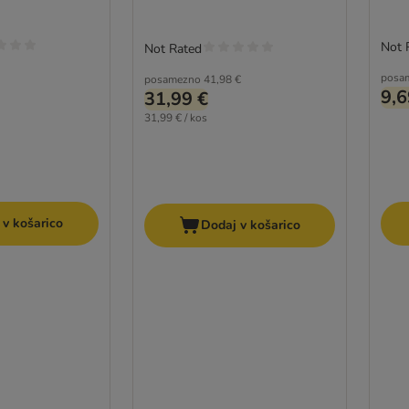
709 ml
Not 
Not Rated
posa
posamezno
41,98 €
9,6
31,99 €
31,99 € / kos
 v košarico
Dodaj v košarico