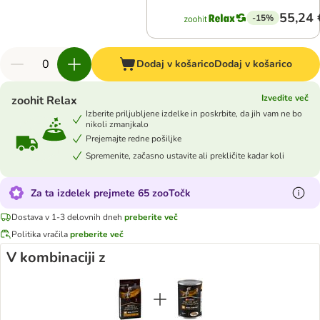
55,24 
-15%
Dodaj v košarico
Dodaj v košarico
Izvedite več
zoohit Relax
Izberite priljubljene izdelke in poskrbite, da jih vam ne bo
nikoli zmanjkalo
Prejemajte redne pošiljke
Spremenite, začasno ustavite ali prekličite kadar koli
Za ta izdelek prejmete 65 zooTočk
Dostava v 1-3 delovnih dneh
preberite več
Politika vračila
preberite več
V kombinaciji z