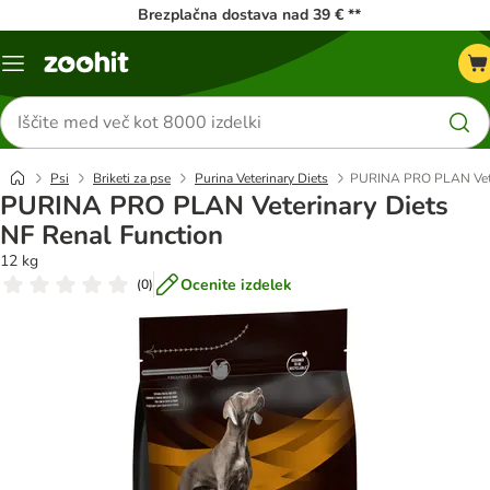
Brezplačna dostava nad 39 € **
Meni
kataloga
Iskanje
izdelkov
Psi
Briketi za pse
Purina Veterinary Diets
PURINA PRO PLAN Veter
PURINA PRO PLAN Veterinary Diets
NF Renal Function
12 kg
Ocenite izdelek
(
0
)