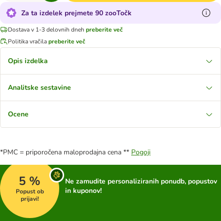
Za ta izdelek prejmete 90 zooTočk
Dostava v 1-3 delovnih dneh
preberite več
Politika vračila
preberite več
Opis izdelka
Analitske sestavine
Ocene
*PMC = priporočena maloprodajna cena **
Pogoji
5 %
Ne zamudite personaliziranih ponudb, popustov
in kuponov!
Popust ob
prijavi!