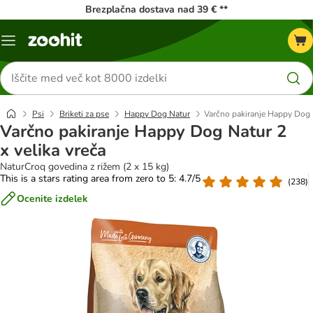
Brezplačna dostava nad 39 € **
Meni
kataloga
Iskanje
izdelkov
Psi
Briketi za pse
Happy Dog Natur
Varčno pakiranje Happy Dog N
Varčno pakiranje Happy Dog Natur 2
x velika vreča
NaturCroq govedina z rižem (2 x 15 kg)
This is a stars rating area from zero to 5: 4.7/5
(
238
)
Ocenite izdelek