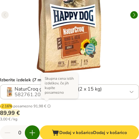
Skupna cena istih
Izberite izdelek (7 možnosti)
izdelkov, če jih
kupite
NaturCroq govedina z rižem (2 x 15 kg)
posamezno
582761.20
-2.16%
posamezno
91,98 €
89,99 €
3,00 € / kg
Dodaj v košarico
Dodaj v košarico