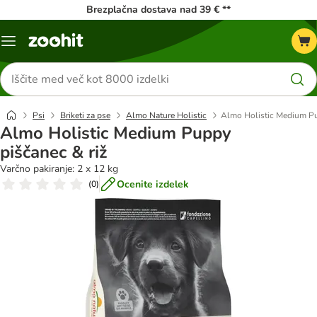
Brezplačna dostava nad 39 € **
Meni
kataloga
Iskanje
izdelkov
Psi
Briketi za pse
Almo Nature Holistic
Almo Holistic Medium Pu
Almo Holistic Medium Puppy
piščanec & riž
Varčno pakiranje: 2 x 12 kg
Ocenite izdelek
(
0
)