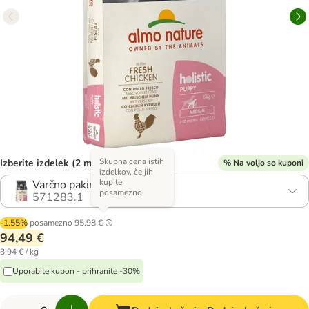
Skupna cena istih
Izberite izdelek (2 možnosti)
% Na voljo so kuponi
izdelkov, če jih
kupite
Varčno pakiranje: 2 x 12 kg
posamezno
571283.1
-1.55%
posamezno
95,98 €
94,49 €
3,94 € / kg
Uporabite kupon - prihranite -30%