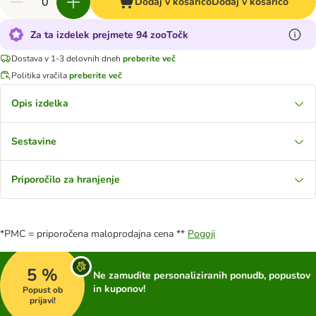
Dodaj v košarico
Dodaj v košarico
Za ta izdelek prejmete 94 zooTočk
Dostava v 1-3 delovnih dneh
preberite več
Politika vračila
preberite več
Opis izdelka
Sestavine
Priporočilo za hranjenje
*PMC = priporočena maloprodajna cena **
Pogoji
5 %
Ne zamudite personaliziranih ponudb, popustov
in kuponov!
Popust ob
prijavi!