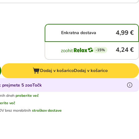
4,99 €
Enkratna dostava
4,24 €
-15%
Dodaj v košarico
Dodaj v košarico
ek prejmete 5 zooTočk
vnih dneh
preberite več
erite več
DDV
brez morebitnih
stroškov dostave