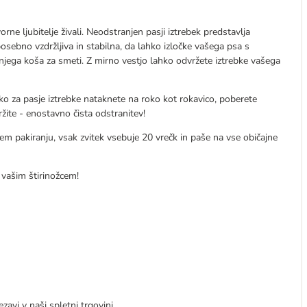
ne ljubitelje živali. Neodstranjen pasji iztrebek predstavlja
posebno vzdržljiva in stabilna, da lahko izločke vašega psa s
ega koša za smeti. Z mirno vestjo lahko odvržete iztrebke vašega
o za pasje iztrebke nataknete na roko kot rokavico, poberete
ržite - enostavno čista odstranitev!
m pakiranju, vsak zvitek vsebuje 20 vrečk in paše na vse običajne
 vašim štirinožcem!
zavi v naši spletni trgovini.