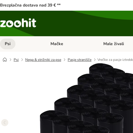
Brezplačna dostava nad 39 € **
Psi
Mačke
Male živali
Odprite meni kategorij: Psi
Odprite meni kateg
Psi
Nega & strižniki za pse
Pasje stranišče
Vrečke za pasje iztreb