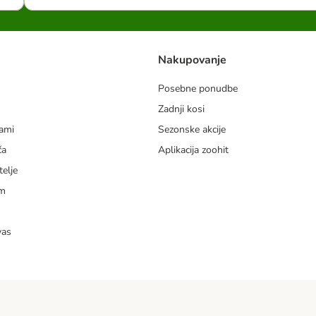
Nakupovanje
Posebne ponudbe
Zadnji kosi
dami
Sezonske akcije
ča
Aplikacija zoohit
telje
am
vas