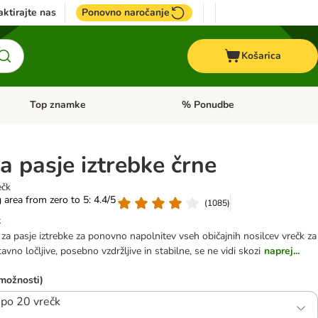
ktirajte nas
Ponovno naročanje
Košarica
Top znamke
% Ponudbe
Odprite meni kategorij: Dietna hrana
Odprite meni kategorij: Top znam
a pasje iztrebke črne
ečk
g area from zero to 5: 4.4/5
(
1085
)
k
a pasje iztrebke za ponovno napolnitev vseh običajnih nosilcev vrečk za
avno ločljive, posebno vzdržljive in stabilne, se ne vidi skozi
naprej...
 možnosti)
 po 20 vrečk