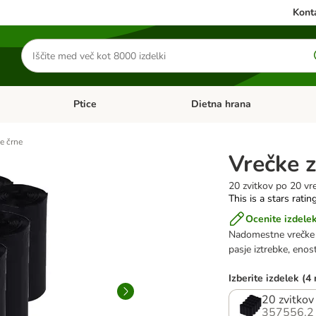
Konta
Iskanje
izdelkov
Ptice
Dietna hrana
orij: Mačke
Odprite meni kategorij: Male živali
Odprite meni kategorij: Ptice
ke črne
Vrečke z
20 zvitkov po 20 vr
This is a stars ratin
Ocenite izdele
Nadomestne vrečke z
pasje iztrebke, enost
Izberite izdelek (4
20 zvitkov
357556.2