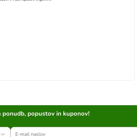
h ponudb, popustov in kuponov!
a