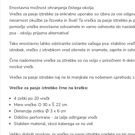
Enostavna možnost ohranjanja čistega okolja.
Vrečke za pasje iztrebke za enkratno uporabo so izbira za vse odgovor
nevarnost okužbe za človeka in žival! Ta vrečka za pasje iztrebke je 
pomočjo vrečke enostavne odvzamete in varno odnesete do naslednj
psa - okolju prijazna alternativa!
Tako enostavno lahko odstranite ostanke vašega psa: stabilno vrečk
iztrebek, vrečko z iztrebkom vred obrnete in snamete, zaprite in odv
Črne nadomestne vrečke za iztrebke so na voljo v priročnem 4-delne
nosilce vrečk.
Vrečke za pasje iztrebke naj ne bi manjkale na nobenem sprehodu z
Vrečke za pasje iztrebke črne na kratko:
4 zvitki po 20 vrečk
Mere vrečke: D 30 x Š 22 cm
Dimenzije zvitka: Ø 3 x 6 cm
Odlično perforirane - za lažje odtrganje vrečk
Stabilen material, skozi katerega se ne vidi
Veliko dobrih nosilcev za vrečke za pasje iztrebke najdete na tej pove