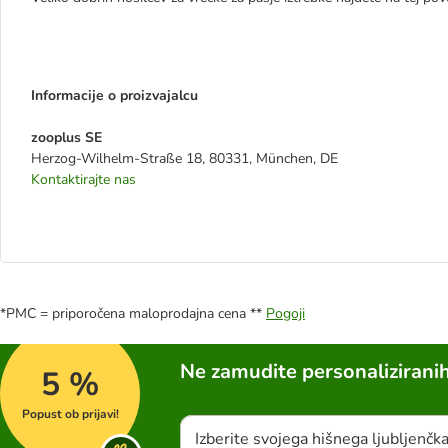
Informacije o proizvajalcu
zooplus SE
Herzog-Wilhelm-Straße 18, 80331, München, DE
Kontaktirajte nas
*PMC = priporočena maloprodajna cena **
Pogoji
Ne zamudite personalizirani
5 %
Popust ob prijavi!
Izberite svojega hišnega ljubljenčk