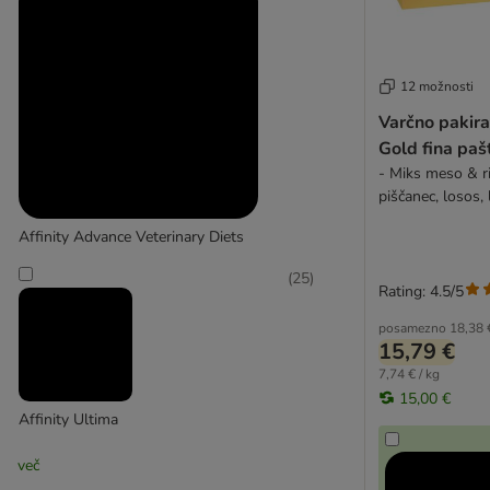
Encore
Eukanuba
Felix
12 možnosti
Feringa
Varčno pakir
Fitmin
Gold fina paš
Gourmet Gold
- Miks meso & ri
Gourmet Perle
piščanec, losos, 
GranataPet
Affinity Advance Veterinary Diets
GRAU
Green Petfood
(
25
)
Rating: 4.5/5
Greenwoods
Happy Cat
posamezno
18,38 
15,79 €
Herrmanns
7,74 € / kg
Hill's
15,00 €
IAMS
Affinity Ultima
James Wellbeloved
(
88
)
Josera
več