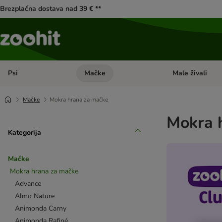
Brezplačna dostava nad 39 € **
Psi
Mačke
Male živali
Odprite meni kategorij: Psi
Odprite meni kateg
Mačke
Mokra hrana za mačke
Mokra 
Kategorija
Mačke
Mokra hrana za mačke
Advance
Almo Nature
Animonda Carny
Animonda Rafiné