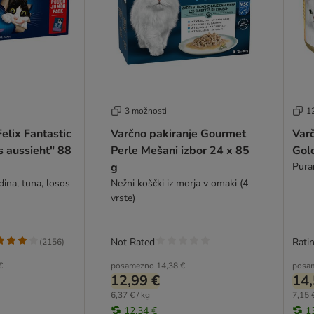
3 možnosti
1
lix Fantastic
Varčno pakiranje Gourmet
Var
s aussieht" 88
Perle Mešani izbor 24 x 85
Gold
g
Pura
dina, tuna, losos
Nežni koščki iz morja v omaki (4
vrste)
Not Rated
Ratin
(
2156
)
€
posamezno
14,38 €
posa
12,99 €
14,
6,37 € / kg
7,15 €
12,34 €
1