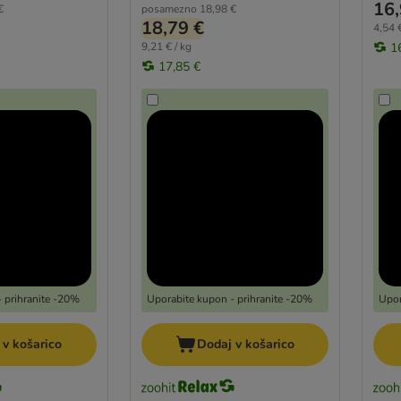
16,
€
posamezno
18,98 €
18,79 €
4,54 €
9,21 € / kg
1
17,85 €
 prihranite -20%
Uporabite kupon - prihranite -20%
Upor
 v košarico
Dodaj v košarico