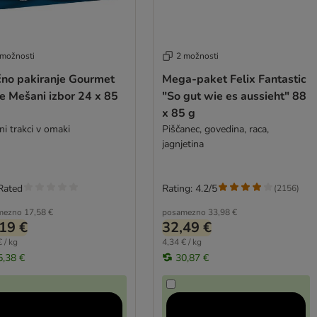
 možnosti
2 možnosti
čno pakiranje Gourmet
Mega-paket Felix Fantastic
e Mešani izbor 24 x 85
"So gut wie es aussieht" 88
x 85 g
ni trakci v omaki
Piščanec, govedina, raca,
jagnjetina
Rated
Rating: 4.2/5
(
2156
)
mezno
17,58 €
posamezno
33,98 €
19 €
32,49 €
 / kg
4,34 € / kg
5,38 €
30,87 €