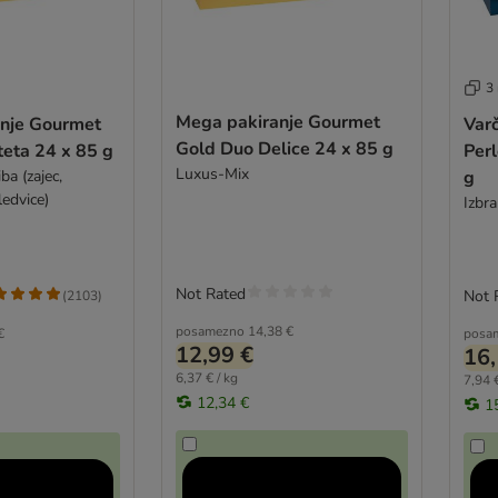
3
Mega pakiranje Gourmet
anje Gourmet
Var
Gold Duo Delice 24 x 85 g
teta 24 x 85 g
Perl
Luxus-Mix
ba (zajec,
g
ledvice)
Izbra
Not Rated
Not 
(
2103
)
posamezno
14,38 €
€
posa
12,99 €
16,
6,37 € / kg
7,94 €
12,34 €
1