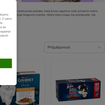
likost, pasmo in prehranske potrebe, tukaj boste zagotovo našli primerno mokro
abljamo
e
ter mnoge druge blagovne znamke. Velika izbira vsega, kar potrebujete.
Vas
. Z vašim
bi
e ter
lagajanje
osebnih
Priljubljenost