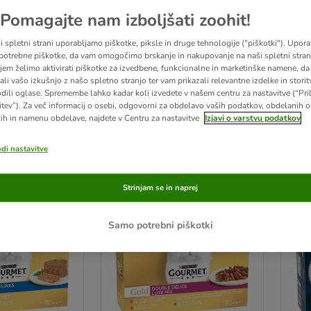
Pomagajte nam izboljšati zoohit!
liko izbiro mačje hrane v pločevinkah in vrečkah. Ne glede na starost vaše mačke, ve
i spletni strani uporabljamo piškotke, piksle in druge tehnologije ("piškotki"). Upor
 V trgovini lahko najdete priljubljeno mokro hrano
Royal Canin
,
Felix
,
Almo Natur
ana za mačke
?
potrebne piškotke, da vam omogočimo brskanje in nakupovanje na naši spletni strani
jem želimo aktivirati piškotke za izvedbene, funkcionalne in marketinške namene, da 
ali vašo izkušnjo z našo spletno stranjo ter vam prikazali relevantne izdelke in storitv
odili oglase. Spremembe lahko kadar koli izvedete v našem centru za nastavitve (“Pri
delete
:
Izdelki s kuponom
delete
:
Znižani izdelki
itev”). Za več informacij o osebi, odgovorni za obdelavo vaših podatkov, obdelanih 
ih in namenu obdelave, najdete v Centru za nastavitve
Izjavi o varstvu podatkov
zultatov
odi nastavitve
ve been changed
Strinjam se in naprej
Samo potrebni piškotki