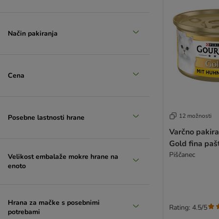
Virbac
WOW Cat
Lucky Lou
Način pakiranja
MjAMjAM
Trainer Natural
Cena
12 možnosti
Posebne lastnosti hrane
Varčno pakir
Gold fina paš
Piščanec
Velikost embalaže mokre hrane na
enoto
Hrana za mačke s posebnimi
Rating: 4.5/5
potrebami