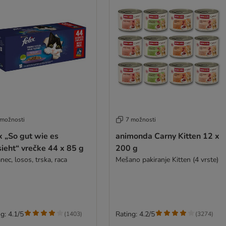
 možnosti
7 možnosti
x „So gut wie es
animonda Carny Kitten 12 x
ieht“ vrečke 44 x 85 g
200 g
nec, losos, trska, raca
Mešano pakiranje Kitten (4 vrste)
g: 4.1/5
Rating: 4.2/5
(
1403
)
(
3274
)