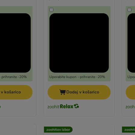
 prihranite -20%
Uporabite kupon - prihranite -20%
Upor
 v košarico
Dodaj v košarico
zoohitov izbor
zoohit