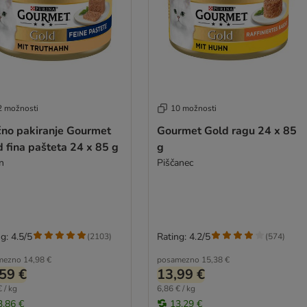
2 možnosti
10 možnosti
čno pakiranje Gourmet
Gourmet Gold ragu 24 x 85
 fina pašteta 24 x 85 g
g
n
Piščanec
g: 4.5/5
Rating: 4.2/5
(
2103
)
(
574
)
mezno
14,98 €
posamezno
15,38 €
59 €
13,99 €
 / kg
6,86 € / kg
3,86 €
13,29 €