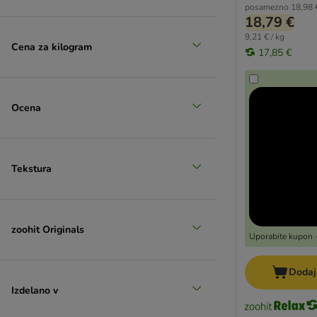
posamezno
18,98 
18,79 €
9,21 € / kg
Cena za kilogram
17,85 €
Ocena
Tekstura
zoohit Originals
Uporabite kupon -
Dodaj
Izdelano v