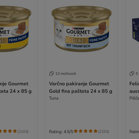
12 možnosti
3
anje Gourmet
Varčno pakiranje Gourmet
Feli
teta 24 x 85 g
Gold fina pašteta 24 x 85 g
auss
Tuna
Pišča
Rating: 4.5/5
Ratin
(
2103
)
(
2103
)