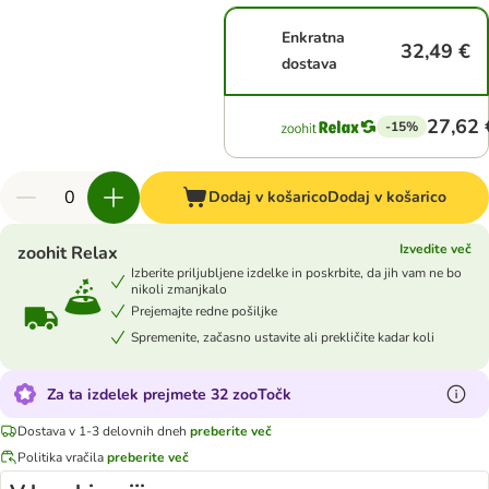
Enkratna
32,49 €
dostava
27,62 
-15%
Dodaj v košarico
Dodaj v košarico
Izvedite več
zoohit Relax
Izberite priljubljene izdelke in poskrbite, da jih vam ne bo
nikoli zmanjkalo
Prejemajte redne pošiljke
Spremenite, začasno ustavite ali prekličite kadar koli
Za ta izdelek prejmete 32 zooTočk
Dostava v 1-3 delovnih dneh
preberite več
Politika vračila
preberite več