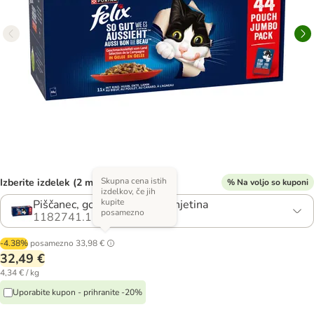
Skupna cena istih
Izberite izdelek (2 možnosti)
% Na voljo so kuponi
izdelkov, če jih
kupite
Piščanec, govedina, raca, jagnjetina
posamezno
1182741.1
-4.38%
posamezno
33,98 €
32,49 €
4,34 € / kg
Uporabite kupon - prihranite -20%