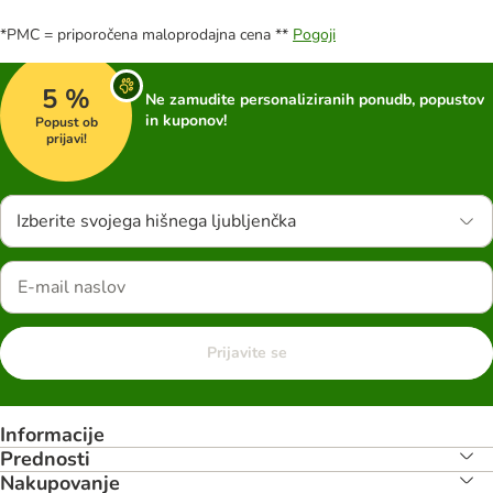
*PMC = priporočena maloprodajna cena **
Pogoji
5 %
Ne zamudite personaliziranih ponudb, popustov
in kuponov!
Popust ob
prijavi!
Izberite svojega hišnega ljubljenčka
Prijavite se
Informacije
Prednosti
Nakupovanje