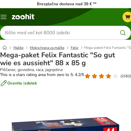
Brezplačna dostava nad 39 € **
Meni
kataloga
Iskanje
izdelkov
Mačke
Mokra hrana za mačke
Felix
Mega-paket Felix Fantastic "S
Mega-paket Felix Fantastic "So gut
wie es aussieht" 88 x 85 g
Piščanec, govedina, raca, jagnjetina
This is a stars rating area from zero to 5: 4.2/5
(
2162
)
Ocenite izdelek