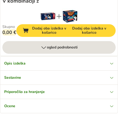
V kombinaciji z
Skupno
Dodaj oba izdelka v
Dodaj oba izdelka v
0,00 €
košarico
košarico
ogled podrobnosti
Opis izdelka
Sestavine
Priporočilo za hranjenje
Ocene