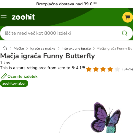
Brezplačna dostava nad 39 € **
Meni
kataloga
Iskanje
izdelkov
Mačke
Igrače za mačke
Interaktivne igrače
Mačja igrača Funny But
Mačja igrača Funny Butterfly
1 kos
This is a stars rating area from zero to 5: 4.1/5
(
3426
)
Ocenite izdelek
zoohitov izbor