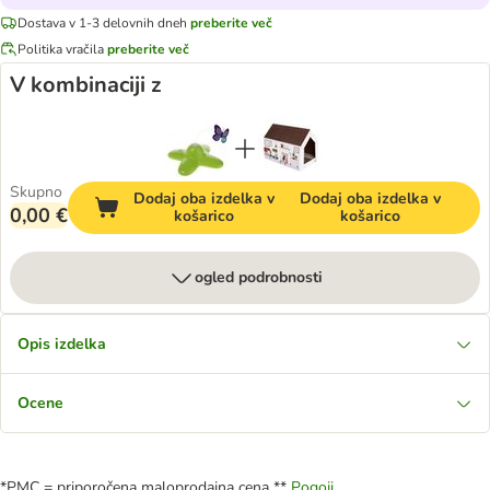
Dostava v 1-3 delovnih dneh
preberite več
Politika vračila
preberite več
V kombinaciji z
Skupno
Dodaj oba izdelka v
Dodaj oba izdelka v
0,00 €
košarico
košarico
ogled podrobnosti
Opis izdelka
Ocene
*PMC = priporočena maloprodajna cena **
Pogoji