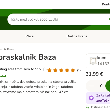
Konta
Iskanje
izdelkov
Ptice
Dietna hrana
orij: Mačke
Odprite meni kategorij: Male živali
Odprite meni kategorij: Ptice
kalnik Baza
 praskalnik Baza
krem
14133
rating area from zero to 5: 5.0/5
(
1
)
31,99 €
delek
ik za mačke, dva debela praskalna stebra za veliko
kanju, z udobno visečo vdolbino in žogo, udobno
a, zavzame malo prostora, višina: pribl. 47 cm
Za ta iz
zooTočk
Dostava v 1-3 