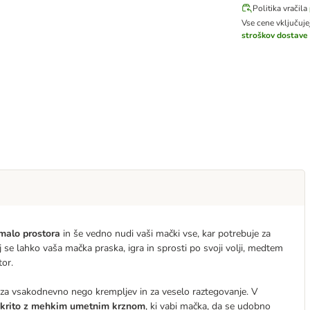
Politika vračila
Vse cene vključuj
stroškov dostave
malo prostora
in še vedno nudi vaši mački vse, kar potrebuje za
kaj se lahko vaša mačka praska, igra in sprosti po svoji volji, medtem
tor.
u za vsakodnevno nego krempljev in za veselo raztegovanje. V
rekrito z mehkim umetnim krznom
, ki vabi mačka, da se udobno