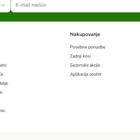
a
Nakupovanje
Posebne ponudbe
Zadnji kosi
dami
Sezonske akcije
ča
Aplikacija zoohit
telje
am
vas