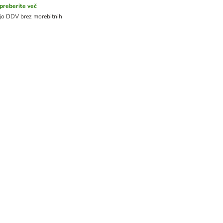
preberite več
ejo DDV
brez morebitnih