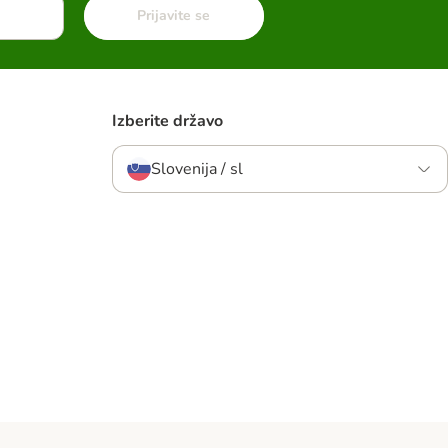
Prijavite se
Izberite državo
Slovenija / sl