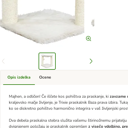
Opis izdelka
Ocene
Majhen, a odličen! Če iščete kos pohištva za praskanje, ki
zavzame 
kraljevsko mačje življenje, je Trixie praskalnik Baza prava izbira. Tu
ko se diskretno pohištvo harmonično integrira v vaš življenjski pros
Dva debela praskalna stebra služita vašemu štirinožnemu prijatelj
dvignjenem položaju je praskalnik opremljen
z visečo vdolbino, p