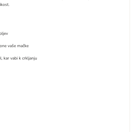
ikost.
pljev
nagone vaše mačke
, kar vabi k crkljanju