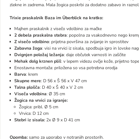
zlekne in zadrema. Mala žogica poskrbi za dodatno zabavo in raznol
Trixie praskalnik Baza im Überblick na kratko:
Majhen praskalnik z visečo vdolbino za mačke
2 debela praskalna stebra
: popolna za vsakodnevno nego krem
Z visečo vdolbino
: prijetna površina za zvijanje in sprostitev
Zabavna žoga
: visi na vrvici iz sisala, spodbuja igro in lovske 
Dvignjen položaj ležanja
: daje občutek varnosti in zaščite
Mehak dolg krznen pliš
: v lepem videzu ovčje kože, prijetno topel
Enostavna montaža: priložena so vsa potrebna orodja
Barva
: krem
Skupne mere
: D 56 x Š 56 x V 47 cm
Talna plošča
: D 40 x Š 40 x V 2 cm
Viseča vdolbina
: Ø 35 cm
Žogica na vrvici za igranje:
Žogica: pribl. Ø 5 cm
Vrvica: D 12 cm
Stebri iz sisala:
2x Ø 9 x D 41 cm
Opomba:
samo za uporabo v notranjih prostorih.