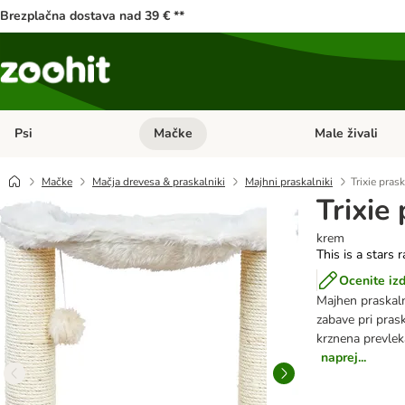
Brezplačna dostava nad 39 € **
Psi
Mačke
Male živali
Odprite meni kategorij: Psi
Odprite meni kateg
Mačke
Mačja drevesa & praskalniki
Majhni praskalniki
Trixie pras
Trixie
krem
This is a stars 
Ocenite iz
Majhen praskaln
zabave pri pras
krznena prevlek
naprej...