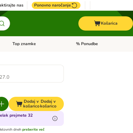
ktirajte nas
Ponovno naročanje
Košarica
Top znamke
% Ponudbe
Odprite meni kategorij: Dietna hrana
Odprite meni kategorij: Top znam
27.0
Dodaj v
Dodaj v
košarico
košarico
delek prejmete 32
delovnih dneh
preberite več