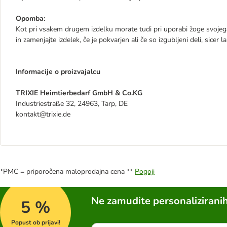
Opomba:
Kot pri vsakem drugem izdelku morate tudi pri uporabi žoge svojeg
in zamenjajte izdelek, če je pokvarjen ali če so izgubljeni deli, sicer 
Informacije o proizvajalcu
TRIXIE Heimtierbedarf GmbH & Co.KG
Industriestraße 32, 24963, Tarp, DE
kontakt@trixie.de
*PMC = priporočena maloprodajna cena **
Pogoji
Ne zamudite personalizirani
5 %
Popust ob prijavi!