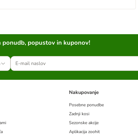
h ponudb, popustov in kuponov!
a
Nakupovanje
Posebne ponudbe
Zadnji kosi
dami
Sezonske akcije
ča
Aplikacija zoohit