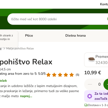
Konta
Iskanje
izdelkov
Ptice
Dietna hrana
ih strank z
orij: Mačke
Odprite meni kategorij: Male živali
Odprite meni kategorij: Ptice
ostjo in
ke
Mačje pohištvo Relax
Premer
pohištvo Relax
32430
14,5 cm
10,99 €
rating area from zero to 5: 5.0/5
(
5
)
delek
kanje in udobno ležišče z lepim metuljevim dizajnom,
za praskanje in ležanje, primerno tudi za velike pasme
Za ta iz
z mačjo meto
naprej...
zooTočk
Dostava v 1-3 