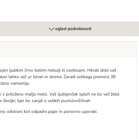
ogled podrobnosti
im ljubkim črno-belimi metulji in cvetlicami. Hkrati dobi vaš
teri lahko več ur lenari in drema. Zaradi velikega premera 39
dobno namestijo.
 s priloženo mačjo meto. Vaš ljubljenček sploh ne bo več želel
školjki, kjer bo sanjal o velikih pustolovščinah.
zno odstrani kot odpadni papir in ponovno uporabi.