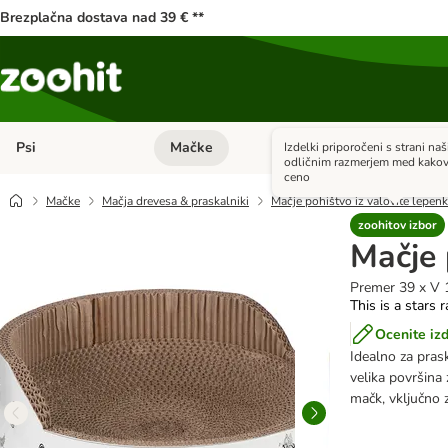
Brezplačna dostava nad 39 € **
Psi
Mačke
Male živali
Izdelki priporočeni s strani naš
Odprite meni kategorij: Psi
Odprite meni kateg
odličnim razmerjem med kakov
ceno
Mačke
Mačja drevesa & praskalniki
Mačje pohištvo iz valovite lepen
zoohitov izbor
Mačje 
Premer 39 x V 
This is a stars 
Ocenite iz
Idealno za pras
velika površina 
mačk, vključno 