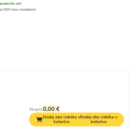
preberite več
ejo DDV
brez morebitnih
0,00 €
Skupno
Dodaj oba izdelka v
Dodaj oba izdelka v
košarico
košarico