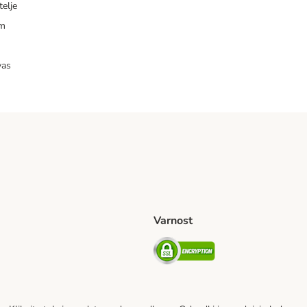
telje
am
vas
Varnost
venije Shipping Method
Security