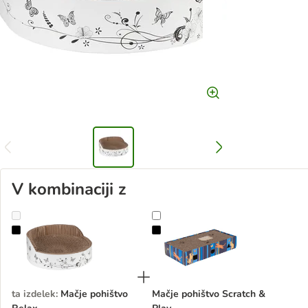
V kombinaciji z
Mačje pohištvo Relax
Mačje pohištvo Scratch & Play
ta izdelek
:
Mačje pohištvo
Mačje pohištvo Scratch &