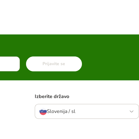
Prijavite se
Izberite državo
Slovenija / sl