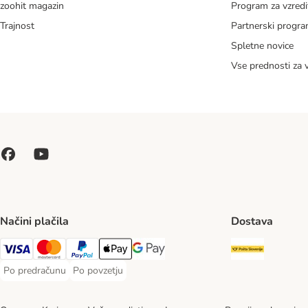
zoohit magazin
Program za vzredi
Trajnost
Partnerski progr
Spletne novice
Vse prednosti za 
Načini plačila
Dostava
Pošta Slo
Visa Payment Method
MasterCard Payment Method
PayPal Payment Method
Apple Pay Payment Method
Google pay Payment Method
Po predračunu
Po povzetju
Po predračunu Payment Method
Po povzetju Payment Method