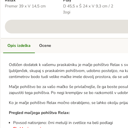
Relax
Play
Premer 39 x V 14,5 cm
D 45,5 x Š 24 x V 9,3 cm / 2
žogi
Opis izdelka
Ocene
Odličen dodatek k vašemu praskalniku je mačje pohištvo Relax s svoj
ljubljenček, skupaj s praskalnim pohištvom, udobno posteljco, na ka
centimetrov bodo tudi velike mačke imele dovolj prostora, da se u
Mačje pohištvo bo za vašo mačko še privlačnejše, če ga boste posuli
zapustiti tega pohištva. Po negi krempljev se bo razkomotil v udobni 
Ko je mačje pohištvo Relax močno obrabljeno, se lahko okolju prija
Pregled mačjega pohištva Relax:
Povsod natisnjeno: črni metulji in cvetlice na beli podlagi