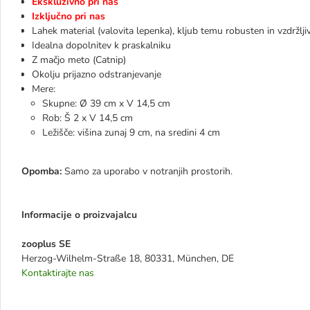
Ekskluzivno pri nas
Izključno pri nas
Lahek material (valovita lepenka), kljub temu robusten in vzdržlji
Idealna dopolnitev k praskalniku
Z mačjo meto (Catnip)
Okolju prijazno odstranjevanje
Mere:
Skupne: Ø 39 cm x V 14,5 cm
Rob: Š 2 x V 14,5 cm
Ležišče: višina zunaj 9 cm, na sredini 4 cm
Opomba:
Samo za uporabo v notranjih prostorih.
Informacije o proizvajalcu
zooplus SE
Herzog-Wilhelm-Straße 18, 80331, München, DE
Kontaktirajte nas