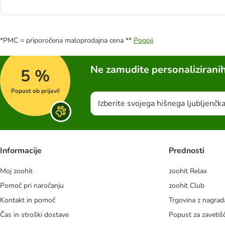
*PMC = priporočena maloprodajna cena **
Pogoji
Ne zamudite personalizirani
5 %
Popust ob prijavi!
Izberite svojega hišnega ljubljenčk
Informacije
Prednosti
Moj zoohit
zoohit Relax
Pomoč pri naročanju
zoohit Club
Kontakt in pomoč
Trgovina z nagra
Čas in stroški dostave
Popust za zavetiš