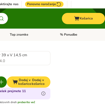
ktirajte nas
Ponovno naročanje
Košarica
Top znamke
% Ponudbe
Odprite meni kategorij: Dietna hrana
Odprite meni kategorij: Top znam
 39 x V 14,5 cm
4.0
Dodaj v
Dodaj v
košarico
košarico
delek prejmete 11
delovnih dneh
preberite več