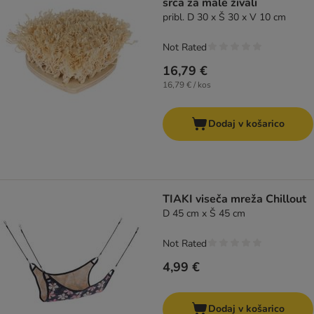
srca za male živali
pribl. D 30 x Š 30 x V 10 cm
Not Rated
16,79 €
16,79 € / kos
Dodaj v košarico
TIAKI viseča mreža Chillout
D 45 cm x Š 45 cm
Not Rated
4,99 €
Dodaj v košarico