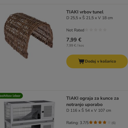
TIAKI vrbov tunel
D 25,5 x Š 21,5 x V 18 cm
Not Rated
7,99 €
7,99 € / kos
Dodaj v košarico
oohitov izbor
TIAKI ograja za kunce za
notranjo uporabo
D 116 x Š 54 x V 107 cm
Rating: 3.7/5
(
6
)