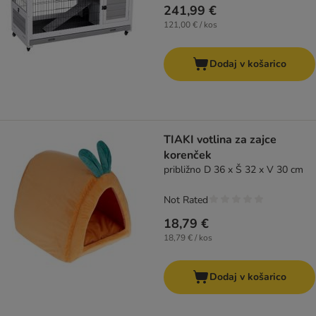
241,99 €
121,00 € / kos
Dodaj v košarico
TIAKI votlina za zajce
korenček
približno D 36 x Š 32 x V 30 cm
Not Rated
18,79 €
18,79 € / kos
Dodaj v košarico