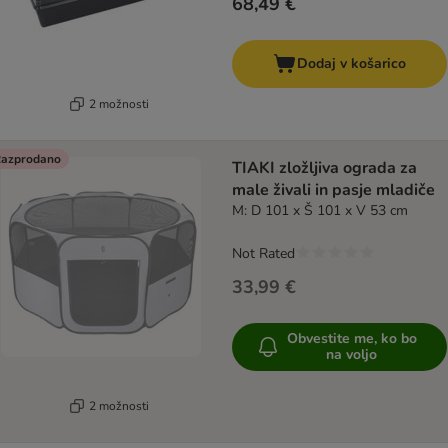
68,49 €
Dodaj v košarico
2 možnosti
azprodano
TIAKI zložljiva ograda za
male živali in pasje mladiče
M: D 101 x Š 101 x V 53 cm
Not Rated
33,99 €
Obvestite me, ko bo
na voljo
2 možnosti