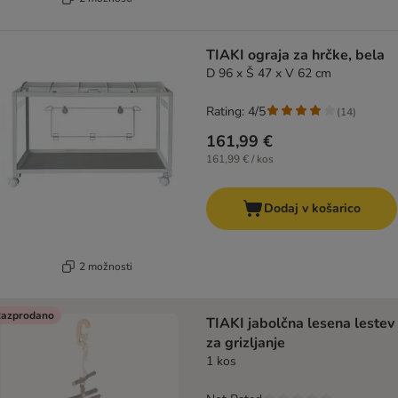
TIAKI ograja za hrčke, bela
D 96 x Š 47 x V 62 cm
Rating: 4/5
(
14
)
161,99 €
161,99 € / kos
Dodaj v košarico
2 možnosti
azprodano
TIAKI jabolčna lesena lestev
za grizljanje
1 kos