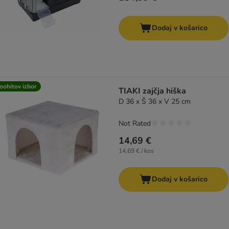
Dodaj v košarico
oohitov izbor
TIAKI zajčja hiška
D 36 x Š 36 x V 25 cm
Not Rated
14,69 €
14,69 € / kos
Dodaj v košarico