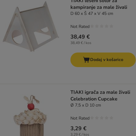
TIAKI leseni šotor za
kampiranje za male živali
D 60 x Š 47 x V 45 cm
Not Rated
38,49 €
38,49 € / kos
Dodaj v košarico
TIAKI igrača za male živali
Celebration Cupcake
Ø 7,5 x D 10 cm
Not Rated
3,29 €
3,29 € / kos