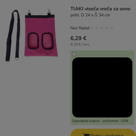
product items have been changed
TIAKI viseča vreča za seno
pribl. D 24 x Š 34 cm
Not Rated
6,29 €
6,29 € / kos
Uporabite kupon - prihranite -15%
Dodaj v košarico