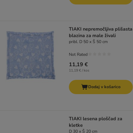
TIAKI nepremočljiva plišasta
blazina za male živali
pribl. D 50 x Š 50 cm
Not Rated
11,19 €
11,19 € / kos
Dodaj v košarico
TIAKI lesena ploščad za
kletke
D 30 x Š 20 cm