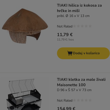
TIAKI hišica iz kokosa za
hrčke in miši
pribl. Ø 16 x V 13 cm
Not Rated
11,79 €
11,79 € / kos
Dodaj v košarico
TIAKI kletka za male živali
Maisonette 100
D 96 x Š 57 x V 73 cm
Not Rated
154,99 €