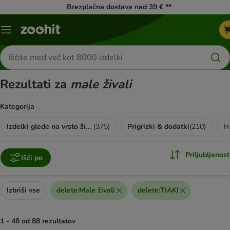
Brezplačna dostava nad 39 € **
Meni
kataloga
Iskanje
izdelkov
Rezultati za
male živali
Kategorija
Izdelki glede na vrsto živali
(
375
)
Prigrizki & dodatki
(
210
)
H
Priljubljenost
Išči po
Izbriši vse
delete
:
Male živali
delete
:
TIAKI
1 - 48 od 88 rezultatov