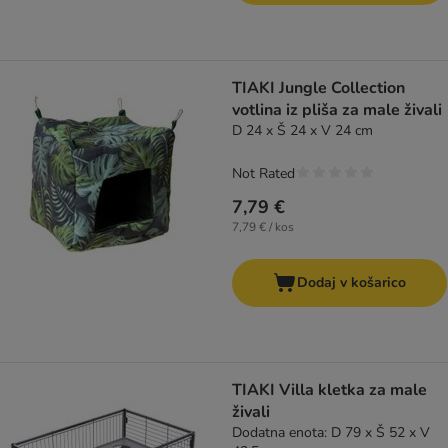
TIAKI Jungle Collection
votlina iz pliša za male živali
D 24 x Š 24 x V 24 cm
Not Rated
7,79 €
7,79 € / kos
Dodaj v košarico
TIAKI Villa kletka za male
živali
Dodatna enota: D 79 x Š 52 x V