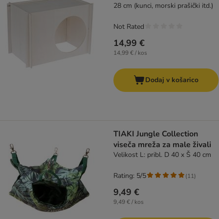
28 cm (kunci, morski prašički itd.)
Not Rated
14,99 €
14,99 € / kos
Dodaj v košarico
TIAKI Jungle Collection
viseča mreža za male živali
Velikost L: pribl. D 40 x Š 40 cm
Rating: 5/5
(
11
)
9,49 €
9,49 € / kos