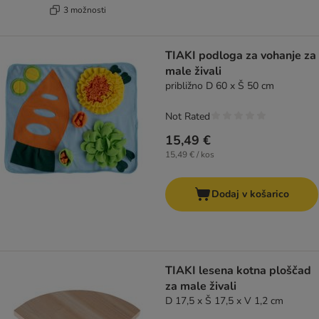
3 možnosti
TIAKI podloga za vohanje za
male živali
približno D 60 x Š 50 cm
Not Rated
15,49 €
15,49 € / kos
Dodaj v košarico
TIAKI lesena kotna ploščad
za male živali
D 17,5 x Š 17,5 x V 1,2 cm