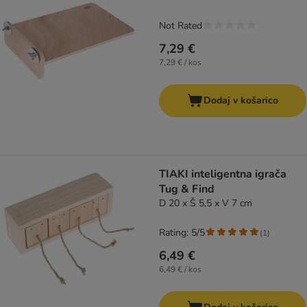
Not Rated
7,29 €
7,29 € / kos
Dodaj v košarico
TIAKI inteligentna igrača
Tug & Find
D 20 x Š 5,5 x V 7 cm
Rating: 5/5
(
1
)
6,49 €
6,49 € / kos