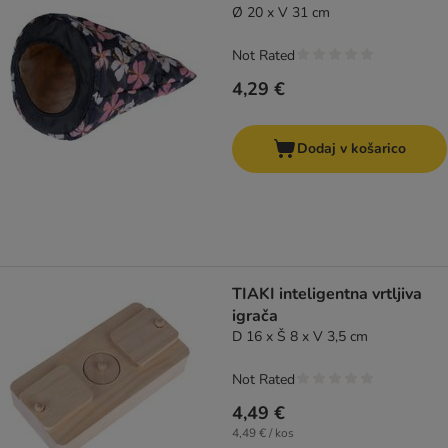
Ø 20 x V 31 cm
Not Rated
4,29 €
Dodaj v košarico
TIAKI inteligentna vrtljiva
igrača
D 16 x Š 8 x V 3,5 cm
Not Rated
4,49 €
4,49 € / kos