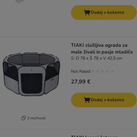
Dodaj v košarico
TIAKI zložljiva ograda za
male živali in pasje mladiče
S: D 78 x Š 78 x V 42,5 cm
Not Rated
27,99 €
Dodaj v košarico
2 možnosti