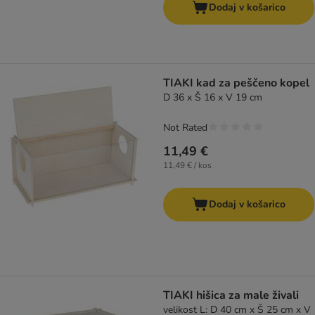
Dodaj v košarico
TIAKI kad za peščeno kopel
D 36 x Š 16 x V 19 cm
Not Rated
11,49 €
11,49 € / kos
Dodaj v košarico
TIAKI hišica za male živali
velikost L: D 40 cm x Š 25 cm x V