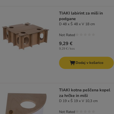
TIAKI labirint za miši in
podgane
D 48 x Š 48 x V 18 cm
Not Rated
9,29 €
9,29 € / kos
Dodaj v košarico
TIAKI kotna peščena kopel
za hrčke in miši
D 19 x Š 19 x V 10,3 cm
Not Rated