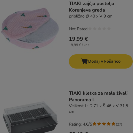
TIAKI zajčja postelja
Korenjeva greda
približno Ø 40 x V 9 cm
Not Rated
19,99 €
19,99 € / kos
Dodaj v košarico
TIAKI kletka za male živali
Panorama L
Velikost L: D 71 x Š 46 x V 31,5
cm
Rating: 4.6/5
(
27
)