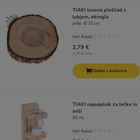
TIAKI lesena ploščad z
lubjem, okrogla
pribl. Ø 10 cm
Not Rated
2,79 €
2,79 € / kos
Dodaj v košarico
TIAKI napajalnik za hrčke in
miši
85 ml
Not Rated