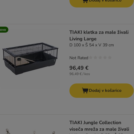
Dodaj v košarico
ovo
TIAKI kletka za male živali
Living Large
D 100 x Š 54 x V 39 cm
Not Rated
96,49 €
96,49 € / kos
Dodaj v košarico
TIAKI Jungle Collection
viseča mreža za male živali