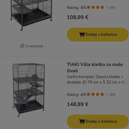
Rating: 4/5
(
99
)
108,99 €
Dodaj v košarico
3 možnosti
TIAKI Villa kletka za male
živali
Varčni komplet: Glavna kletka +
dodatek (D 79 cm x Š 52 cm x V
142 cm)
Rating: 4/5
(
99
)
148,99 €
Dodaj v košarico