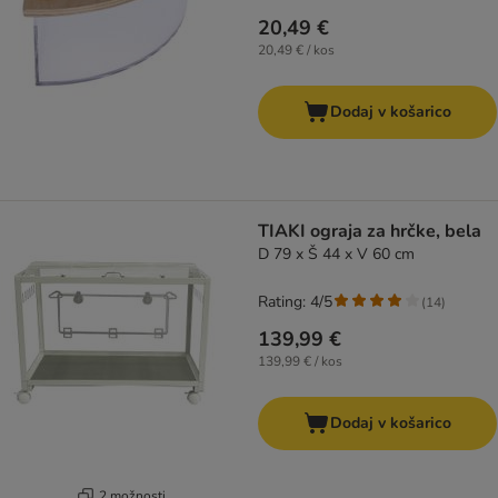
20,49 €
20,49 € / kos
Dodaj v košarico
TIAKI ograja za hrčke, bela
D 79 x Š 44 x V 60 cm
Rating: 4/5
(
14
)
139,99 €
139,99 € / kos
Dodaj v košarico
2 možnosti