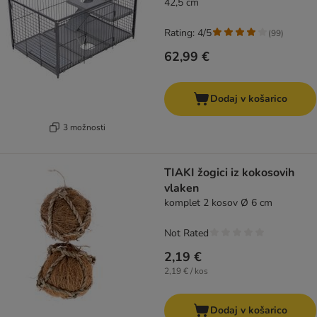
42,5 cm
Rating: 4/5
(
99
)
62,99 €
Dodaj v košarico
3 možnosti
TIAKI žogici iz kokosovih
vlaken
komplet 2 kosov Ø 6 cm
Not Rated
2,19 €
2,19 € / kos
Dodaj v košarico