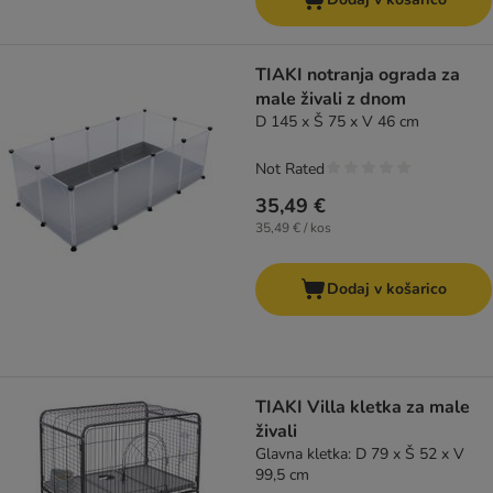
TIAKI notranja ograda za
male živali z dnom
D 145 x Š 75 x V 46 cm
Not Rated
35,49 €
35,49 € / kos
Dodaj v košarico
TIAKI Villa kletka za male
živali
Glavna kletka: D 79 x Š 52 x V
99,5 cm