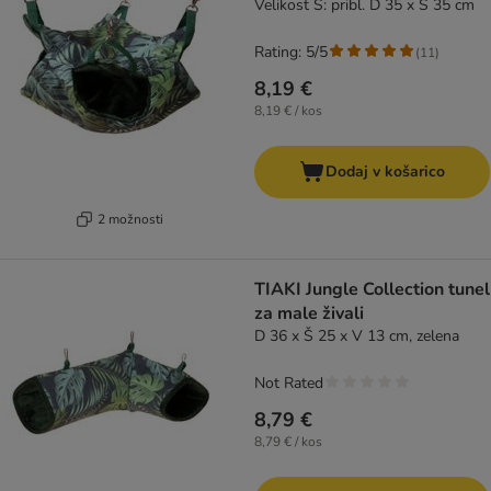
Velikost S: pribl. D 35 x Š 35 cm
Rating: 5/5
(
11
)
8,19 €
8,19 € / kos
Dodaj v košarico
2 možnosti
TIAKI Jungle Collection tunel
za male živali
D 36 x Š 25 x V 13 cm, zelena
Not Rated
8,79 €
8,79 € / kos