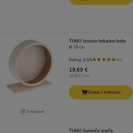
TIAKI leseno tekalno kolo
Ø 29 cm
Rating: 4.5/5
(
87
)
19,69 €
19,69 € / kos
Dodaj v košarico
2 možnosti
TIAKI šumeča vreča