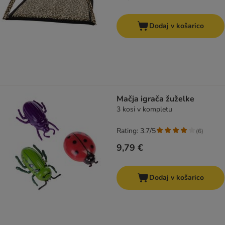
Dodaj v košarico
Mačja igrača žuželke
3 kosi v kompletu
Rating: 3.7/5
(
6
)
9,79 €
Dodaj v košarico