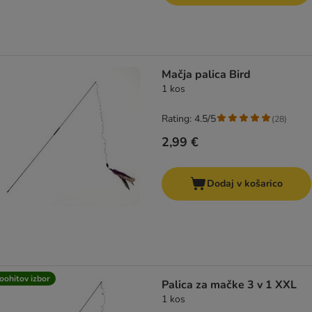
Mačja palica Bird
1 kos
Rating: 4.5/5
(
28
)
2,99 €
Dodaj v košarico
oohitov izbor
Palica za mačke 3 v 1 XXL
1 kos