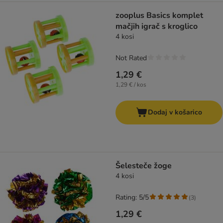
zooplus Basics komplet
mačjih igrač s kroglico
4 kosi
Not Rated
1,29 €
1,29 € / kos
Dodaj v košarico
Šelesteče žoge
4 kosi
Rating: 5/5
(
3
)
1,29 €