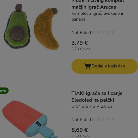
Modern Living komplet
mačjih igrač Arucas
Komplet 2 igrač: avokado in
banana
Not Rated
3,79 €
3,79 € / kos
Dodaj v košarico
ovo
TIAKI igrača za lizanje
Sladoled na palčki
D 14 x Š 7 x V 2,5 cm
Not Rated
8,69 €
8,69 € / kos