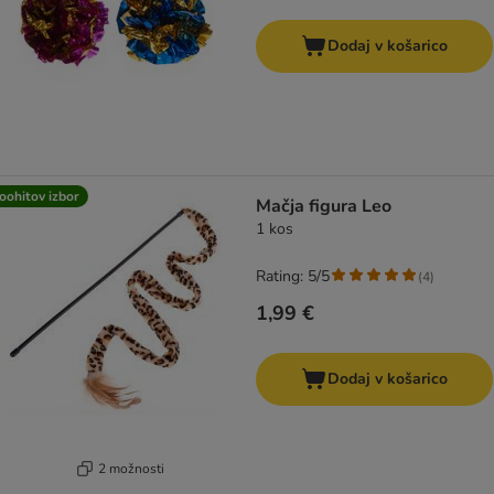
Dodaj v košarico
oohitov izbor
Mačja figura Leo
1 kos
Rating: 5/5
(
4
)
1,99 €
Dodaj v košarico
2 možnosti