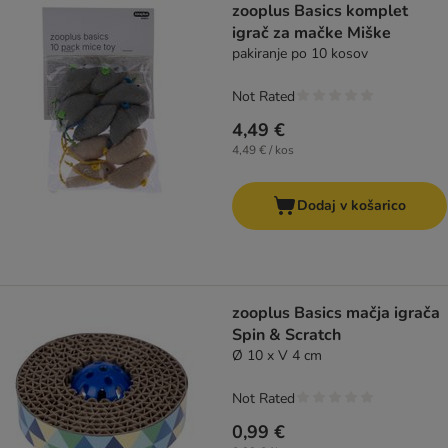
zooplus Basics komplet
igrač za mačke Miške
pakiranje po 10 kosov
Not Rated
4,49 €
4,49 € / kos
Dodaj v košarico
zooplus Basics mačja igrača
Spin & Scratch
Ø 10 x V 4 cm
Not Rated
0,99 €