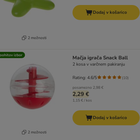
Dodaj v košarico
2 možnosti
oohitov izbor
Mačja igrača Snack Ball
2 kosa v varčnem pakiranju
Rating: 4.6/5
(
10
)
posamezno
2,98 €
2,29 €
1,15 € / kos
Dodaj v košarico
2 možnosti