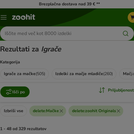
Brezplačna dostava nad 39 € **
Meni
kataloga
Iskanje
izdelkov
Rezultati za
Igrače
Kategorija
Igrače za mačke
(
505
)
Izdelki za mačje mladiče
(
260
)
Priljubljenost
Išči po
Izbriši vse
delete
:
Mačke
delete
:
zoohit Originals
1 - 48 od 329 rezultatov