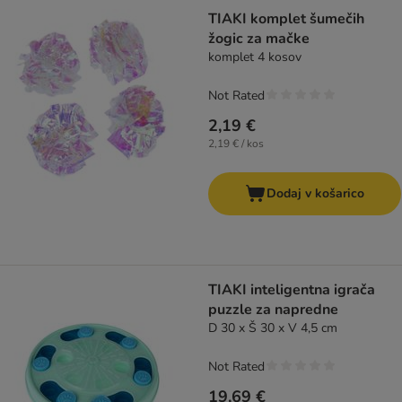
TIAKI komplet šumečih
žogic za mačke
komplet 4 kosov
Not Rated
2,19 €
2,19 € / kos
Dodaj v košarico
TIAKI inteligentna igrača
puzzle za napredne
D 30 x Š 30 x V 4,5 cm
Not Rated
19,69 €