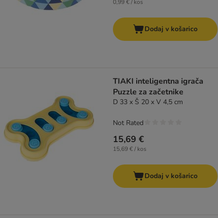
0,99 € / kos
Dodaj v košarico
TIAKI inteligentna igrača
Puzzle za začetnike
D 33 x Š 20 x V 4,5 cm
Not Rated
15,69 €
15,69 € / kos
Dodaj v košarico