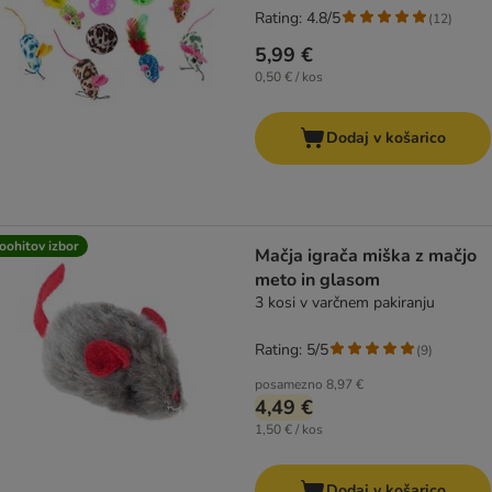
Rating: 4.8/5
(
12
)
5,99 €
0,50 € / kos
Dodaj v košarico
oohitov izbor
Mačja igrača miška z mačjo
meto in glasom
3 kosi v varčnem pakiranju
Rating: 5/5
(
9
)
posamezno
8,97 €
4,49 €
1,50 € / kos
Dodaj v košarico