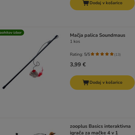
Dodaj v košarico
oohitov izbor
Mačja palica Soundmaus
1 kos
Rating: 5/5
(
13
)
3,99 €
Dodaj v košarico
zooplus Basics interaktivna
igrača za mačke 4 v 1