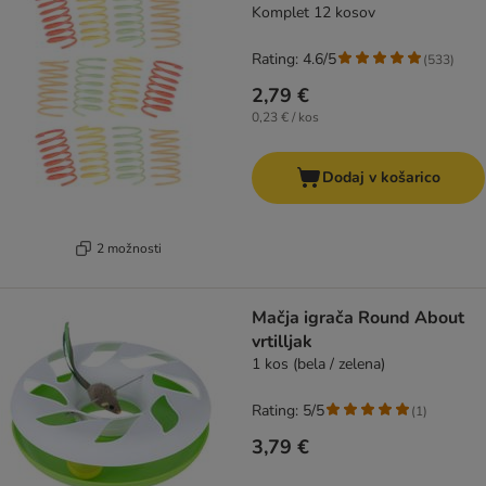
Komplet 12 kosov
Rating: 4.6/5
(
533
)
2,79 €
0,23 € / kos
Dodaj v košarico
2 možnosti
Mačja igrača Round About
vrtilljak
1 kos (bela / zelena)
Rating: 5/5
(
1
)
3,79 €