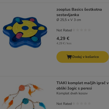
zooplus Basics šestkotna
sestavljanka
Ø 25,5 x V 3 cm
Not Rated
4,29 €
4,29 € / kos
Dodaj v košarico
TIAKI komplet mačjih igrač v
obliki žogic s peresi
Komplet dveh kosov
Not Rated