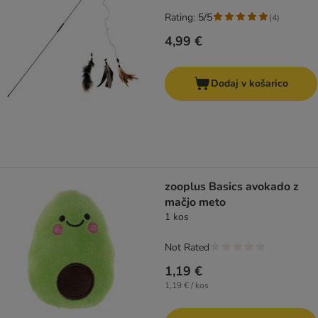
Rating: 5/5
(
4
)
4,99 €
Dodaj v košarico
zooplus Basics avokado z
mačjo meto
1 kos
Not Rated
1,19 €
1,19 € / kos