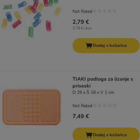
Not Rated
2,79 €
2,79 € / kos
Dodaj v košarico
TIAKI podloga za lizanje s
priseski
D 29 x Š 18 x V 1 cm
Not Rated
7,49 €
Dodaj v košarico