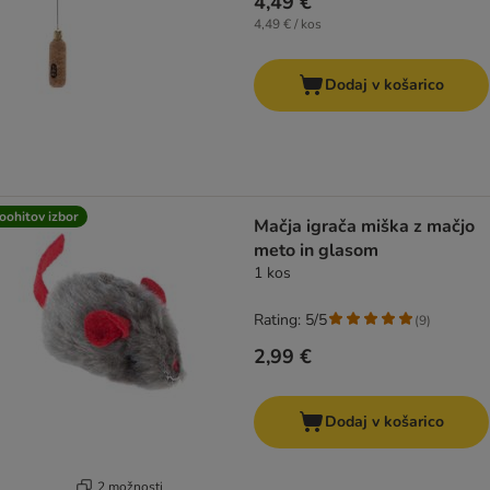
4,49 €
4,49 € / kos
Dodaj v košarico
oohitov izbor
Mačja igrača miška z mačjo
meto in glasom
1 kos
Rating: 5/5
(
9
)
2,99 €
Dodaj v košarico
2 možnosti