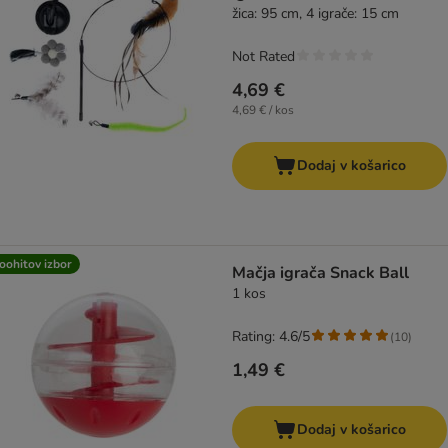
žica: 95 cm, 4 igrače: 15 cm
Not Rated
4,69 €
4,69 € / kos
Dodaj v košarico
oohitov izbor
Mačja igrača Snack Ball
1 kos
Rating: 4.6/5
(
10
)
1,49 €
Dodaj v košarico