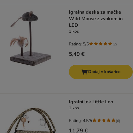
Igralna deska za mačke
Wild Mouse z zvokom in
LED
1 kos
Rating: 5/5
(
2
)
5,49 €
Dodaj v košarico
Igralni lok Little Leo
1 kos
Rating: 4.5/5
(
6
)
11,79 €