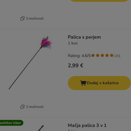
2 možnosti
Palica s perjem
1 kos
Rating: 4.6/5
(
20
)
2,99 €
Dodaj v košarico
2 možnosti
oohitov izbor
Mačja palica 3 v 1