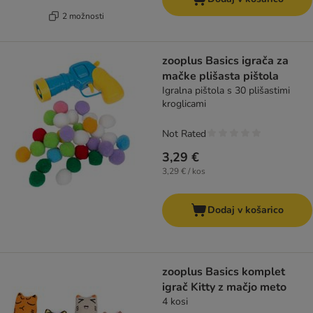
2 možnosti
zooplus Basics igrača za
mačke plišasta pištola
Igralna pištola s 30 plišastimi
kroglicami
Not Rated
3,29 €
3,29 € / kos
Dodaj v košarico
zooplus Basics komplet
igrač Kitty z mačjo meto
4 kosi