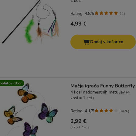
1 kos
Rating: 4.8/5
(
11
)
4,99 €
Dodaj v košarico
oohitov izbor
Mačja igrača Funny Butterfly
4 kosi nadomestnih metuljev (4
kosi = 1 set)
Rating: 4.1/5
(
3426
)
2,99 €
0,75 € / kos