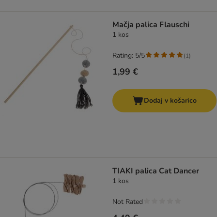
Mačja palica Flauschi
1 kos
Rating: 5/5
(
1
)
1,99 €
Dodaj v košarico
TIAKI palica Cat Dancer
1 kos
Not Rated