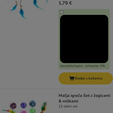
1,79 €
Uporabite kupon - prihranite -5%
Dodaj v košarico
Mačja igrača Set z žogicami
& miškami
12-delni set