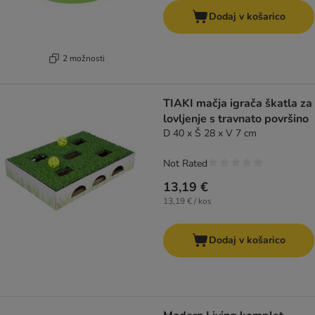
Dodaj v košarico
2 možnosti
TIAKI mačja igrača škatla za
lovljenje s travnato površino
D 40 x Š 28 x V 7 cm
Not Rated
13,19 €
13,19 € / kos
Dodaj v košarico