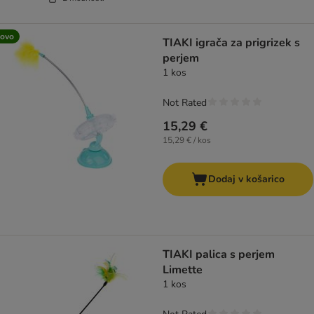
ovo
TIAKI igrača za prigrizek s
perjem
1 kos
Not Rated
15,29 €
15,29 € / kos
Dodaj v košarico
TIAKI palica s perjem
Limette
1 kos