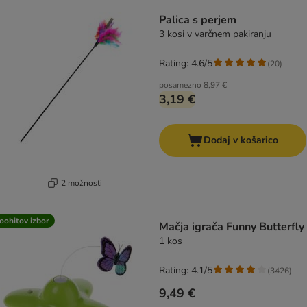
product items have been changed
Palica s perjem
3 kosi v varčnem pakiranju
Rating: 4.6/5
(
20
)
posamezno
8,97 €
3,19 €
Dodaj v košarico
2 možnosti
oohitov izbor
Mačja igrača Funny Butterfly
1 kos
Rating: 4.1/5
(
3426
)
9,49 €