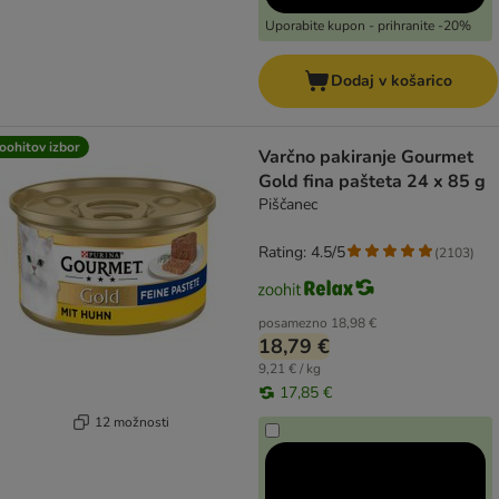
Uporabite kupon - prihranite -20%
Dodaj v košarico
oohitov izbor
Varčno pakiranje Gourmet
Gold fina pašteta 24 x 85 g
Piščanec
Rating: 4.5/5
(
2103
)
posamezno
18,98 €
18,79 €
9,21 € / kg
17,85 €
12 možnosti