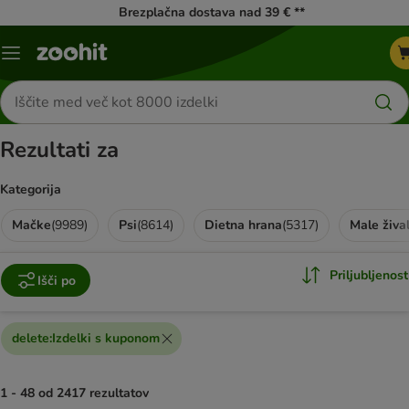
Brezplačna dostava nad 39 € **
Meni
kataloga
Iskanje
izdelkov
Rezultati za
Kategorija
Mačke
(
9989
)
Psi
(
8614
)
Dietna hrana
(
5317
)
Male žival
Priljubljenost
Išči po
delete
:
Izdelki s kuponom
1 - 48 od 2417 rezultatov