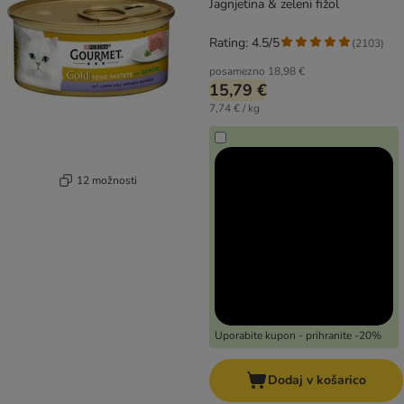
Jagnjetina & zeleni fižol
Rating: 4.5/5
(
2103
)
posamezno
18,98 €
15,79 €
7,74 € / kg
12 možnosti
Uporabite kupon - prihranite -20%
Dodaj v košarico