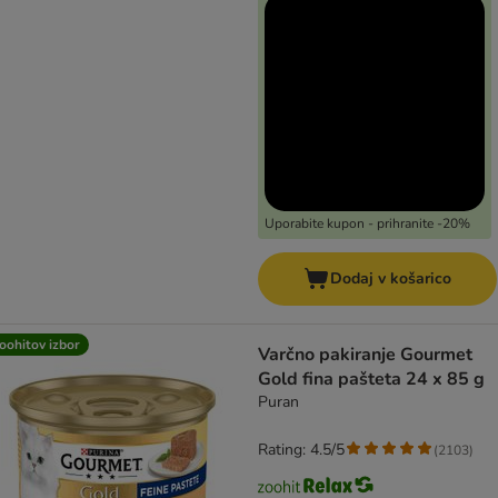
Uporabite kupon - prihranite -20%
Dodaj v košarico
oohitov izbor
Varčno pakiranje Gourmet
Gold fina pašteta 24 x 85 g
Puran
Rating: 4.5/5
(
2103
)