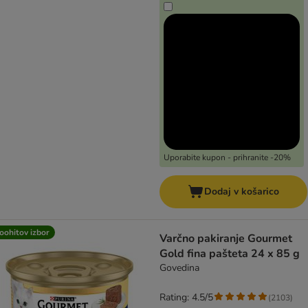
Uporabite kupon - prihranite -20%
Dodaj v košarico
oohitov izbor
Varčno pakiranje Gourmet
Gold fina pašteta 24 x 85 g
Govedina
Rating: 4.5/5
(
2103
)