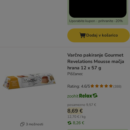
Uporabite kupon - prihranite -20%
Dodaj v košarico
Varčno pakiranje Gourmet
Revelations Mousse mačja
hrana 12 x 57 g
Piščanec
Rating: 4.6/5
(
388
)
posamezno
9,57 €
8,69 €
12,70 € / kg
8,26 €
3 možnosti