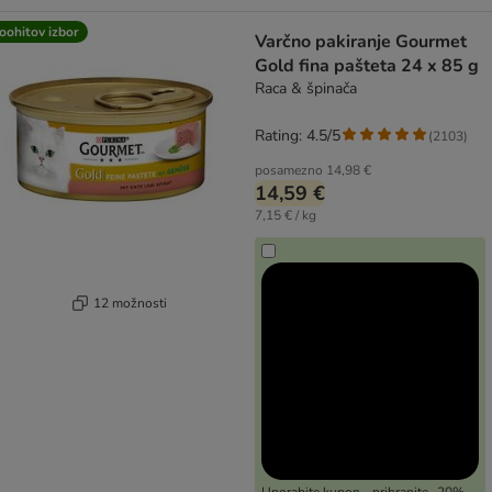
oohitov izbor
Varčno pakiranje Gourmet
Gold fina pašteta 24 x 85 g
Raca & špinača
Rating: 4.5/5
(
2103
)
posamezno
14,98 €
14,59 €
7,15 € / kg
12 možnosti