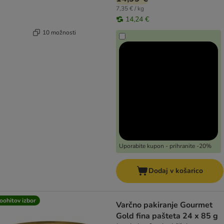
7,35 € / kg
14,24 €
10 možnosti
Uporabite kupon - prihranite -20%
Dodaj v košarico
oohitov izbor
Varčno pakiranje Gourmet
Gold fina pašteta 24 x 85 g