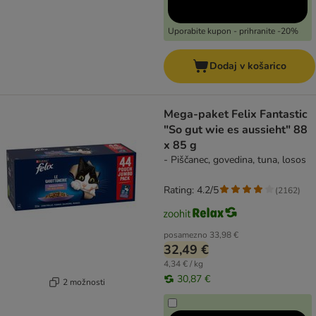
Uporabite kupon - prihranite -20%
Dodaj v košarico
Mega-paket Felix Fantastic
"So gut wie es aussieht" 88
x 85 g
- Piščanec, govedina, tuna, losos
Rating: 4.2/5
(
2162
)
posamezno
33,98 €
32,49 €
4,34 € / kg
30,87 €
2 možnosti