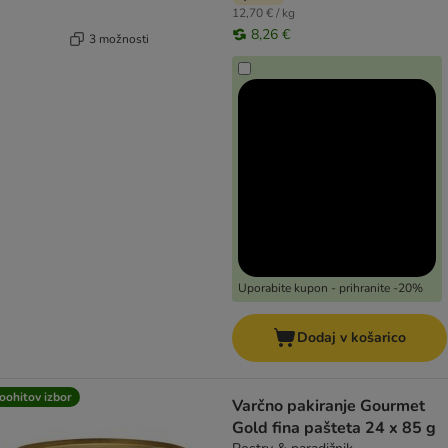
12,70 € / kg
8,26 €
3 možnosti
Uporabite kupon - prihranite -20%
Dodaj v košarico
oohitov izbor
Varčno pakiranje Gourmet
Gold fina pašteta 24 x 85 g