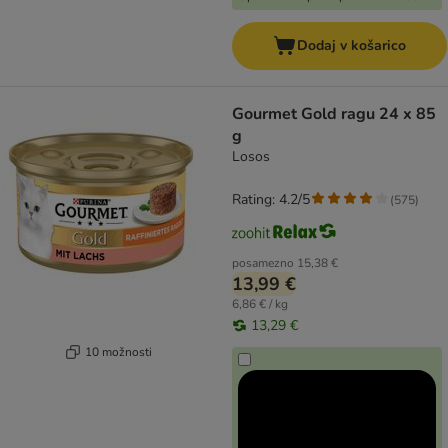
Dodaj v košarico
Gourmet Gold ragu 24 x 85
g
Losos
Rating: 4.2/5
(
575
)
posamezno
15,38 €
13,99 €
6,86 € / kg
13,29 €
10 možnosti