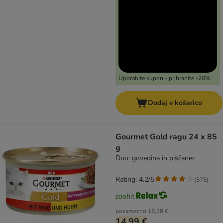
Uporabite kupon - prihranite -20%
Dodaj v košarico
Gourmet Gold ragu 24 x 85
g
Duo: govedina in piščanec
Rating: 4.2/5
(
575
)
posamezno
16,38 €
14,99 €