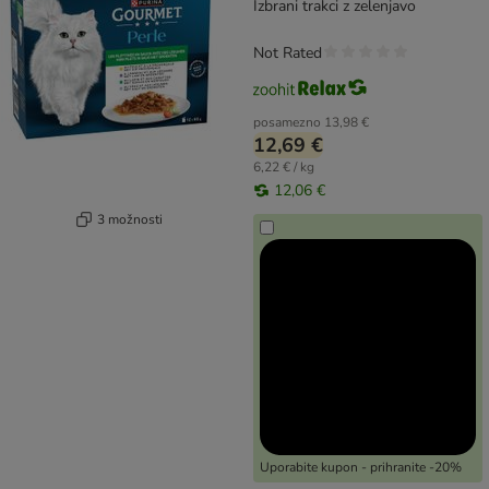
Izbrani trakci z zelenjavo
Not Rated
posamezno
13,98 €
12,69 €
6,22 € / kg
12,06 €
3 možnosti
Uporabite kupon - prihranite -20%