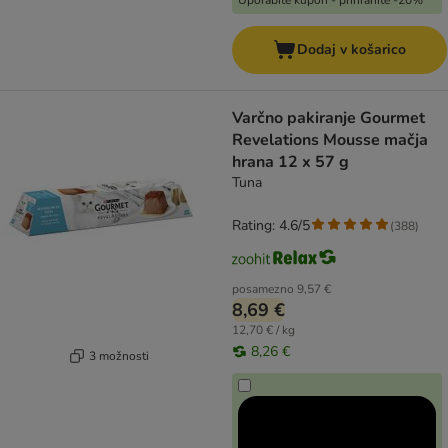
Uporabite kupon - prihranite -20%
Dodaj v košarico
Varčno pakiranje Gourmet
Revelations Mousse mačja
hrana 12 x 57 g
Tuna
Rating: 4.6/5
(
388
)
posamezno
9,57 €
8,69 €
12,70 € / kg
8,26 €
3 možnosti