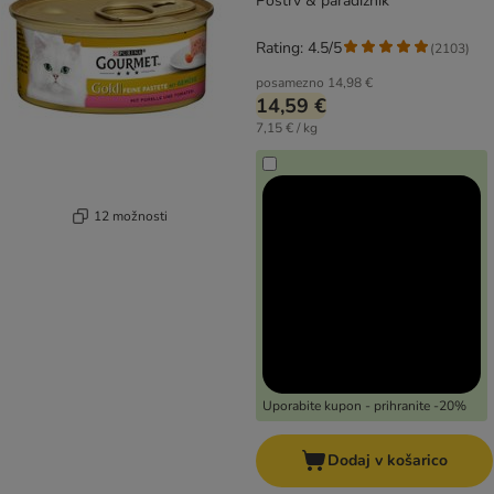
Postrv & paradižnik
Rating: 4.5/5
(
2103
)
posamezno
14,98 €
14,59 €
7,15 € / kg
12 možnosti
Uporabite kupon - prihranite -20%
Dodaj v košarico