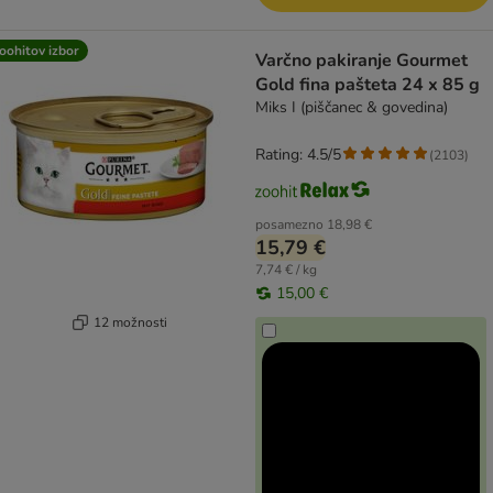
oohitov izbor
Varčno pakiranje Gourmet
Gold fina pašteta 24 x 85 g
Miks I (piščanec & govedina)
Rating: 4.5/5
(
2103
)
posamezno
18,98 €
15,79 €
7,74 € / kg
15,00 €
12 možnosti