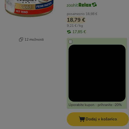
posamezno
18,98 €
18,79 €
9,21 € / kg
17,85 €
12 možnosti
Uporabite kupon - prihranite -20%
Dodaj v košarico