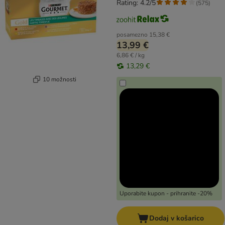
Rating: 4.2/5
(
575
)
posamezno
15,38 €
13,99 €
6,86 € / kg
13,29 €
10 možnosti
Uporabite kupon - prihranite -20%
Dodaj v košarico