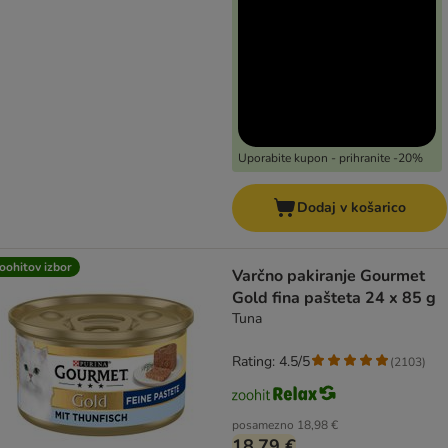
Uporabite kupon - prihranite -20%
Dodaj v košarico
oohitov izbor
Varčno pakiranje Gourmet
Gold fina pašteta 24 x 85 g
Tuna
Rating: 4.5/5
(
2103
)
posamezno
18,98 €
18,79 €