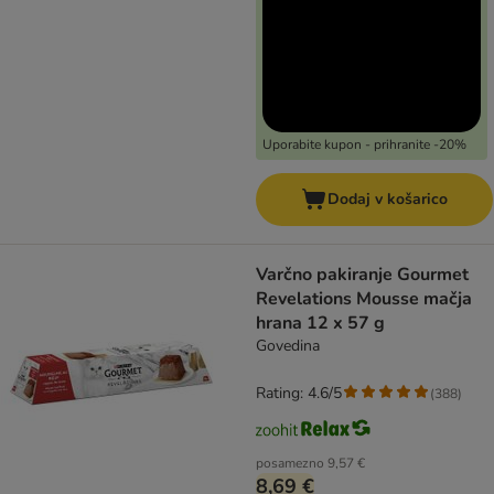
Uporabite kupon - prihranite -20%
Dodaj v košarico
Varčno pakiranje Gourmet
Revelations Mousse mačja
hrana 12 x 57 g
Govedina
Rating: 4.6/5
(
388
)
posamezno
9,57 €
8,69 €