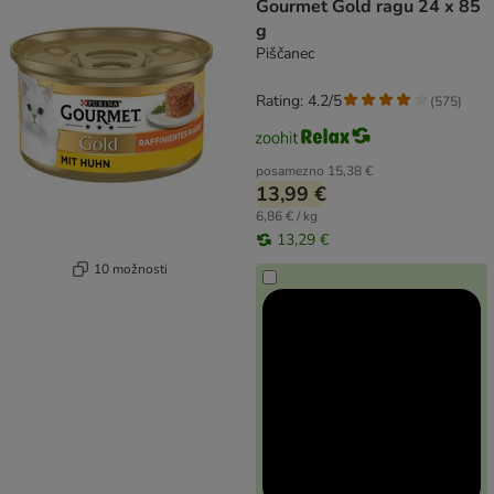
Gourmet Gold ragu 24 x 85
g
Piščanec
Rating: 4.2/5
(
575
)
posamezno
15,38 €
13,99 €
6,86 € / kg
13,29 €
10 možnosti