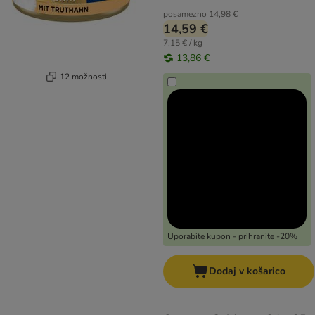
posamezno
14,98 €
14,59 €
7,15 € / kg
13,86 €
12 možnosti
Uporabite kupon - prihranite -20%
Dodaj v košarico