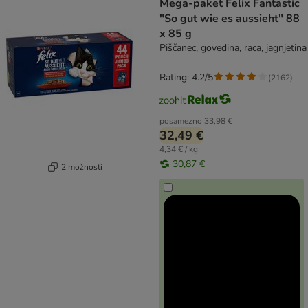
Mega-paket Felix Fantastic
"So gut wie es aussieht" 88
x 85 g
Piščanec, govedina, raca, jagnjetina
Rating: 4.2/5
(
2162
)
posamezno
33,98 €
32,49 €
4,34 € / kg
30,87 €
2 možnosti