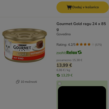
Dodaj v košarico
Gourmet Gold ragu 24 x 85
g
Govedina
Rating: 4.2/5
(
575
)
posamezno
15,38 €
13,99 €
6,86 € / kg
13,29 €
10 možnosti