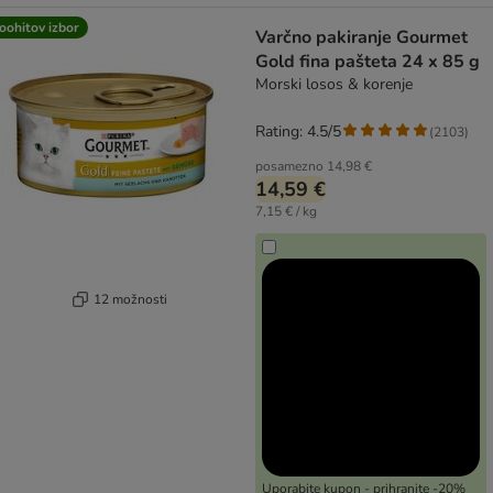
oohitov izbor
Varčno pakiranje Gourmet
Gold fina pašteta 24 x 85 g
Morski losos & korenje
Rating: 4.5/5
(
2103
)
posamezno
14,98 €
14,59 €
7,15 € / kg
12 možnosti
Uporabite kupon - prihranite -20%