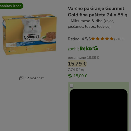
product items have been changed
oohitov izbor
Varčno pakiranje Gourmet
Gold fina pašteta 24 x 85 g
- Miks meso & riba (zajec,
piščanec, losos, ledvice)
Rating: 4.5/5
(
2103
)
posamezno
18,38 €
15,79 €
7,74 € / kg
15,00 €
12 možnosti