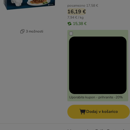
posamezno
17,58 €
16,19 €
7,94 € / kg
15,38 €
3 možnosti
Uporabite kupon - prihranite -20%
Dodaj v košarico