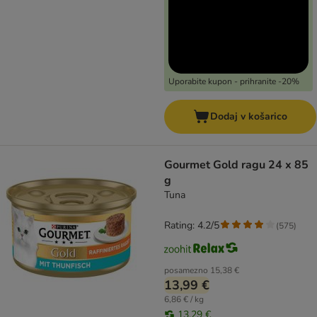
Uporabite kupon - prihranite -20%
Dodaj v košarico
Gourmet Gold ragu 24 x 85
g
Tuna
Rating: 4.2/5
(
575
)
posamezno
15,38 €
13,99 €
6,86 € / kg
13,29 €