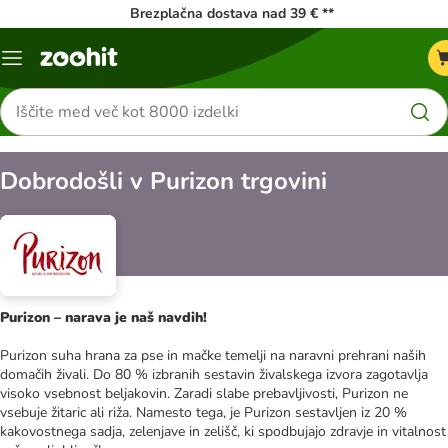
Brezplačna dostava nad 39 € **
Meni
kataloga
Iskanje
izdelkov
Dobrodošli v Purizon trgovini
Purizon – narava je naš navdih!
Purizon suha hrana za pse in mačke temelji na naravni prehrani naših
domačih živali. Do 80 % izbranih sestavin živalskega izvora zagotavlja
visoko vsebnost beljakovin. Zaradi slabe prebavljivosti, Purizon ne
vsebuje žitaric ali riža. Namesto tega, je Purizon sestavljen iz 20 %
kakovostnega sadja, zelenjave in zelišč, ki spodbujajo zdravje in vitalnost