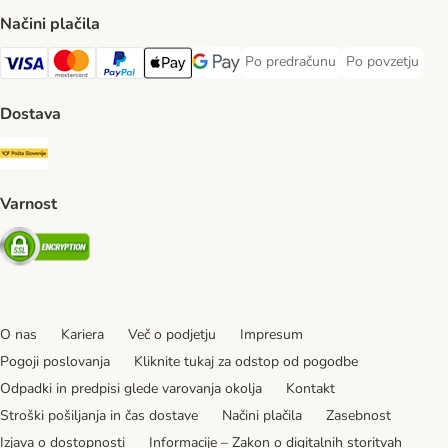
Načini plačila
Po predračunu
Po povzetju
Po predračunu Payment Method
Po povzetju Pa
Visa Payment Method
MasterCard Payment Method
PayPal Payment Method
Apple Pay Payment Method
Google pay Payment Method
Dostava
Pošta Slovenije Shipping Method
Varnost
Security
O nas
Kariera
Več o podjetju
Impresum
Pogoji poslovanja
Kliknite tukaj za odstop od pogodbe
Odpadki in predpisi glede varovanja okolja
Kontakt
Stroški pošiljanja in čas dostave
Načini plačila
Zasebnost
Izjava o dostopnosti
Informacije – Zakon o digitalnih storitvah