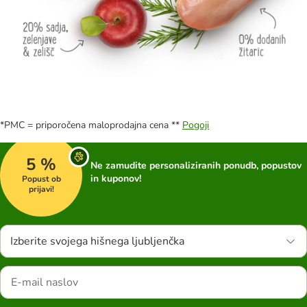
*PMC = priporočena maloprodajna cena **
Pogoji
5 %
Ne zamudite personaliziranih ponudb, popustov
in kuponov!
Popust ob
prijavi!
Izberite svojega hišnega ljubljenčka