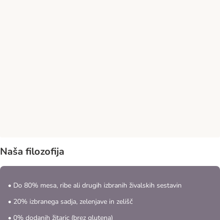
Naša filozofija
• Do 80% mesa, ribe ali drugih izbranih živalskih sestavin
• 20% izbranega sadja, zelenjave in zelišč
• 0% dodanih žitaric (brez glutena)