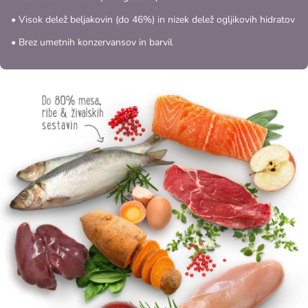
• Visok delež beljakovin (do 46%) in nizek delež ogljikovih hidratov
• Brez umetnih konzervansov in barvil