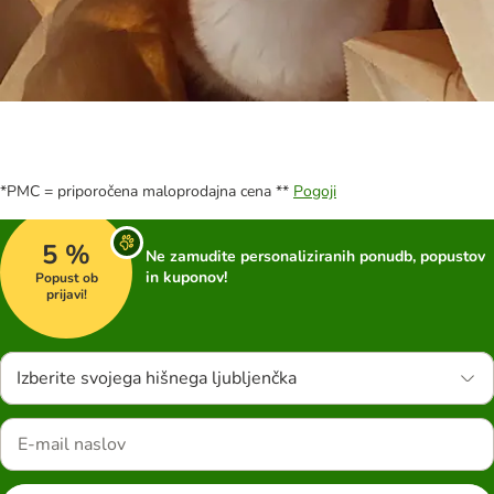
*PMC = priporočena maloprodajna cena **
Pogoji
5 %
Ne zamudite personaliziranih ponudb, popustov
in kuponov!
Popust ob
prijavi!
Izberite svojega hišnega ljubljenčka