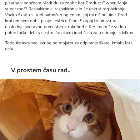
pisarne v sončnem Madridu za zoohit kot Product Owner. Moja
super moč? Razpakiranje, razpakiranje in še enkrat razpakiranje.
Vsako škatlo si tudi natančno ogledam, saj mi nič ne uide. Pred
kratkim sem dobil pasjo sestrico Pino. Skupaj trenirava za
naslednje svetovno prvenstvo v rokoborbi. Ker imam še vedno
polne tačke dela s sestro, še nisem imel časa za testiranje izdelkov.
Toda #staytuned, ker se bo mojster za odpiranje škatel kmalu lotil
dela.
V prostem času rad..