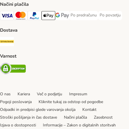
Načini plačila
Po predračunu
Po povzetju
Po predračunu Payment Method
Po povzetju Pa
Visa Payment Method
MasterCard Payment Method
PayPal Payment Method
Apple Pay Payment Method
Google pay Payment Method
Dostava
Pošta Slovenije Shipping Method
Varnost
Security
O nas
Kariera
Več o podjetju
Impresum
Pogoji poslovanja
Kliknite tukaj za odstop od pogodbe
Odpadki in predpisi glede varovanja okolja
Kontakt
Stroški pošiljanja in čas dostave
Načini plačila
Zasebnost
Izjava o dostopnosti
Informacije – Zakon o digitalnih storitvah