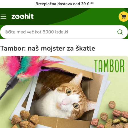
Brezplačna dostava nad 39 € **
Meni
kataloga
Iskanje
izdelkov
Tambor: naš mojster za škatle