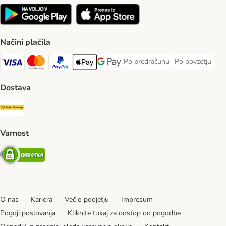
Načini plačila
Po predračunu
Po povzetju
Po predračunu Payment Method
Po povzetju Pa
Visa Payment Method
MasterCard Payment Method
PayPal Payment Method
Apple Pay Payment Method
Google pay Payment Method
Dostava
Pošta Slovenije Shipping Method
Varnost
Security
O nas
Kariera
Več o podjetju
Impresum
Pogoji poslovanja
Kliknite tukaj za odstop od pogodbe