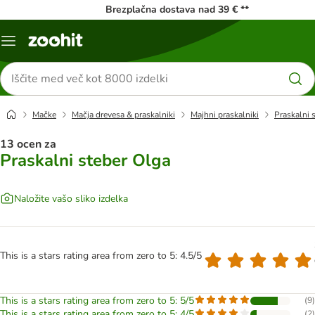
Brezplačna dostava nad 39 € **
Meni
kataloga
Iskanje
izdelkov
Mačke
Mačja drevesa & praskalniki
Majhni praskalniki
Praskalni 
13 ocen za
Praskalni steber Olga
Naložite vašo sliko izdelka
This is a stars rating area from zero to 5: 4.5/5
This is a stars rating area from zero to 5: 5/5
(
9
)
This is a stars rating area from zero to 5: 4/5
(
2
)