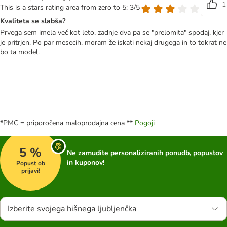
1
This is a stars rating area from zero to 5: 3/5
Kvaliteta se slabša?
Prvega sem imela več kot leto, zadnje dva pa se "prelomita" spodaj, kjer
je pritrjen. Po par mesecih, moram že iskati nekaj drugega in to tokrat ne
bo ta model.
*PMC = priporočena maloprodajna cena **
Pogoji
5 %
Ne zamudite personaliziranih ponudb, popustov
in kuponov!
Popust ob
prijavi!
Izberite svojega hišnega ljubljenčka