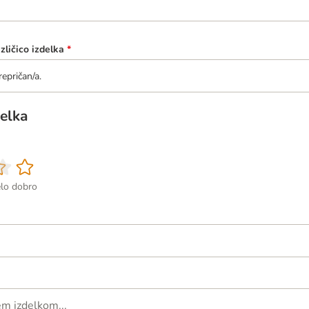
azličico izdelka
*
epričan/a.
elka
elo dobro