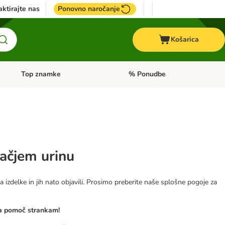
ktirajte nas
Ponovno naročanje
Košarica
Top znamke
% Ponudbe
Odprite meni kategorij: Dietna hrana
Odprite meni kategorij: Top znam
mačjem urinu
a izdelke in jih nato objavili. Prosimo preberite naše splošne pogoje za
za pomoč strankam!