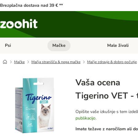
Brezplačna dostava nad 39 € **
Psi
Mačke
Male živali
Odprite meni kategorij: Psi
Odprite meni kateg
Mačke
Mačja stranišča & nega mačke
Mačje zdravje & dobro počutje
Vaša ocena
Tigerino VET - 
Opišite vaše izkušnje s tem izdel
publikacijo
.
Imate težave z naročilom ali d