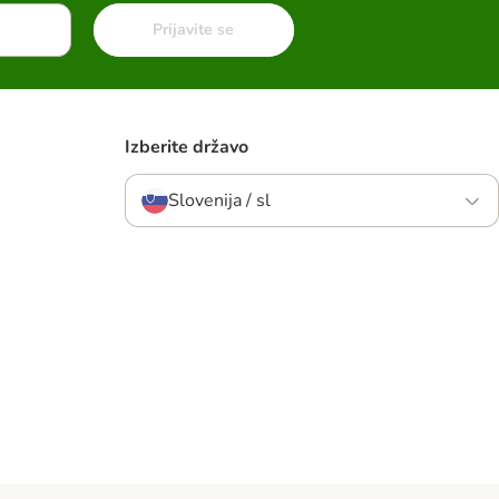
Prijavite se
Izberite državo
Slovenija / sl