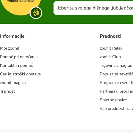
Popust ob prijavi!
Izberite svojega hišnega ljubljenčk
Informacije
Prednosti
Moj zoohit
zoohit Relax
Pomoč pri naročanju
zoohit Club
Kontakt in pomoč
Trgovina z nagra
Čas in stroški dostave
Popust za zavetiš
zoohit magazin
Program za vzredi
Trajnost
Partnerski progr
Spletne novice
Vse prednosti za 