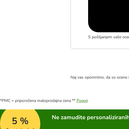
S pošiljanjem vaše oce
Naj vas opomnimo, da so ocene i
*PMC = priporočena maloprodajna cena **
Pogoji
Ne zamudite personalizirani
5 %