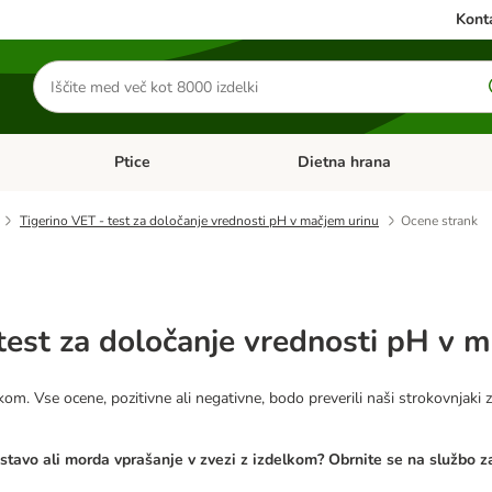
Konta
Iskanje
izdelkov
Ptice
Dietna hrana
orij: Mačke
Odprite meni kategorij: Male živali
Odprite meni kategorij: Ptice
Tigerino VET - test za določanje vrednosti pH v mačjem urinu
Ocene strank
test za določanje vrednosti pH v 
kom. Vse ocene, pozitivne ali negativne, bodo preverili naši strokovnjaki z
ostavo ali morda vprašanje v zvezi z izdelkom? Obrnite se na službo 