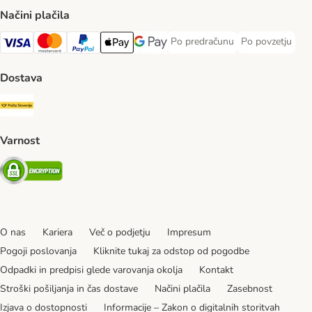
Načini plačila
Po predračunu
Po povzetju
Po predračunu Payment Method
Po povzetju Pa
Visa Payment Method
MasterCard Payment Method
PayPal Payment Method
Apple Pay Payment Method
Google pay Payment Method
Dostava
Pošta Slovenije Shipping Method
Varnost
Security
O nas
Kariera
Več o podjetju
Impresum
Pogoji poslovanja
Kliknite tukaj za odstop od pogodbe
Odpadki in predpisi glede varovanja okolja
Kontakt
Stroški pošiljanja in čas dostave
Načini plačila
Zasebnost
Izjava o dostopnosti
Informacije – Zakon o digitalnih storitvah